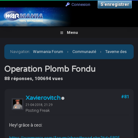
S’enregistrer
Connexion
Menu
Navigation
:
Warmania Forum
›
Communauté
›
Taverne des
joueurs
›
Operation Plomb Fondu
Operation Plomb Fondu
88 réponses, 100694 vues
Xavierovitch
#81
21-04-2018, 21:29
Posting Freak
Hey! grâce à ceci: