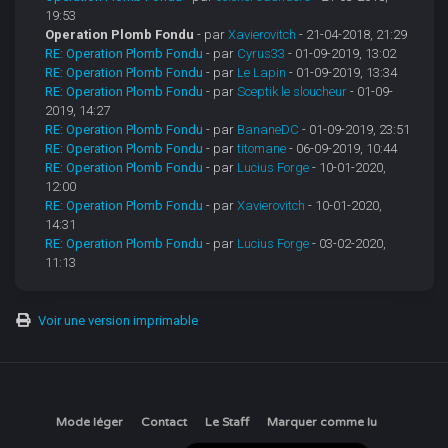
19:53
Operation Plomb Fondu
- par
Xavierovitch
- 21-04-2018, 21:29
RE: Operation Plomb Fondu
- par
Cyrus33
- 01-09-2019, 13:02
RE: Operation Plomb Fondu
- par
Le Lapin
- 01-09-2019, 13:34
RE: Operation Plomb Fondu
- par
Sceptik le sloucheur
- 01-09-
2019, 14:27
RE: Operation Plomb Fondu
- par
BananeDC
- 01-09-2019, 23:51
RE: Operation Plomb Fondu
- par
titomane
- 06-09-2019, 10:44
RE: Operation Plomb Fondu
- par
Lucius Forge
- 10-01-2020,
12:00
RE: Operation Plomb Fondu
- par
Xavierovitch
- 10-01-2020,
14:31
RE: Operation Plomb Fondu
- par
Lucius Forge
- 03-02-2020,
11:13
Voir une version imprimable
Mode léger
Contact
Le Staff
Marquer comme lu