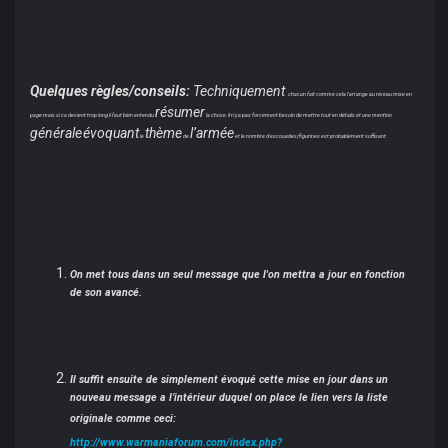
Quelques règles/conseils:
Techniquement
chacun fait comme cela l'arrange au niveau mise en
résumer
page mais si ca devient trop long il faut bien entendu
la chose. Il n'y a pas forcement besoin de mettre tout en détails et une mention
générale
évoquant
thème
l’armée
le
de
et le nombre d'escouades/figurines est probablement suffisant.
On met tous dans un seul message que l'on mettra a jour en fonction
de son avancé.
Il suffit ensuite de simplement évoqué cette mise en jour dans un
nouveau message a l’intérieur duquel on place le lien vers la liste
originale comme ceci:
http://www.warmaniaforum.com/index.php?