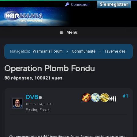
S’enregistrer
Connexion
Menu
Navigation
:
Warmania Forum
›
Communauté
›
Taverne des
joueurs
›
Operation Plomb Fondu
Operation Plomb Fondu
88 réponses, 100621 vues
DV8
#1
10-11-2014, 10:50
Posting Freak