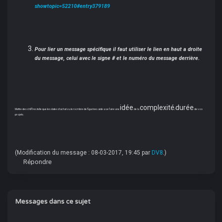
showtopic=52210#entry379189
Pour lier un message spécifique il faut utiliser le lien en haut a droite
du message, celui avec le signe # et le numéro du message derrière.
idée
complexité
durée
Mettre des chiffres telle que les dates d'achat ou le nombre de figurines aide a se faire une
de la
/
de vos
projets.
(Modification du message : 08-03-2017, 19:45 par
DV8
.)
Répondre
Messages dans ce sujet