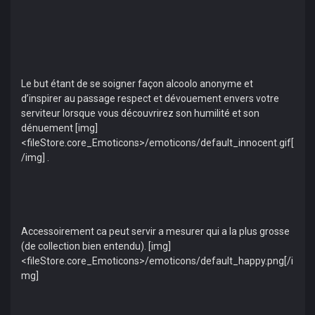
Le but étant de se soigner façon alcoolo anonyme et
d’inspirer au passage respect et dévouement envers votre
serviteur lorsque vous découvrirez son humilité et son
dénuement [img]
<fileStore.core_Emoticons>/emoticons/default_innocent.gif[
/img] .
Accessoirement ca peut servir a mesurer qui a la plus grosse
(de collection bien entendu). [img]
<fileStore.core_Emoticons>/emoticons/default_happy.png[/i
mg]