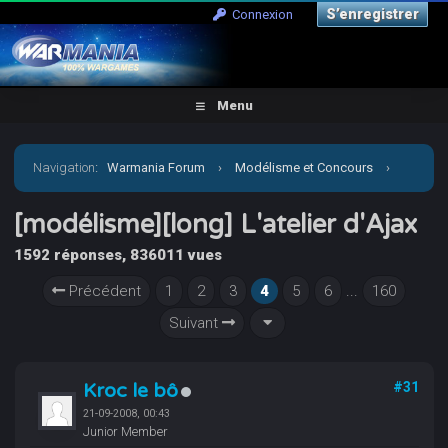
S’enregistrer
Connexion
Menu
Navigation
:
Warmania Forum
›
Modélisme et Concours
›
Galerie
›
[modélisme][long] L'atelier d'Ajax
[modélisme][long] L'atelier d'Ajax
1592 réponses, 836011 vues
Précédent
1
2
3
4
5
6
...
160
Suivant
Kroc le bô
#31
21-09-2008, 00:43
Junior Member