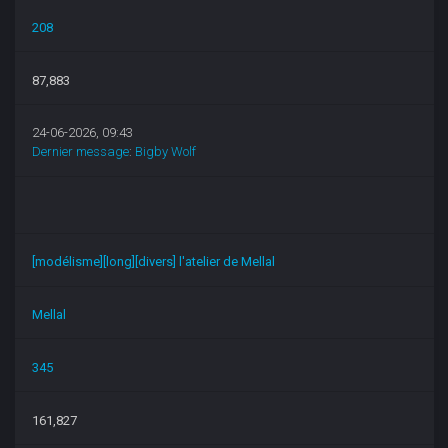
208
87,883
24-06-2026, 09:43
Dernier message
:
Bigby Wolf
[modélisme][long][divers] l'atelier de Mellal
Mellal
345
161,827