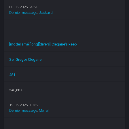
08-06-2026, 23:28
Dernier message
:
Jackard
[modélisme][long][divers] Clegane's keep
Ser Gregor Clegane
481
240,687
19-05-2026, 10:32
Dernier message
:
Mellal