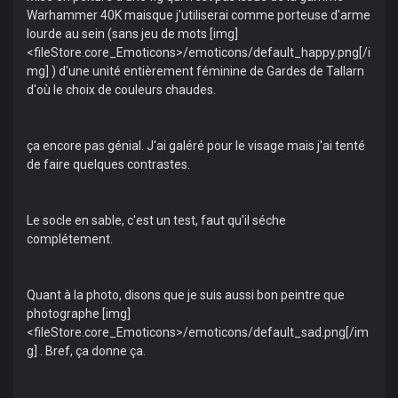
Warhammer 40K maisque j'utiliserai comme porteuse d'arme
lourde au sein (sans jeu de mots [img]
<fileStore.core_Emoticons>/emoticons/default_happy.png[/i
mg] ) d'une unité entièrement féminine de Gardes de Tallarn
d'où le choix de couleurs chaudes.
ça encore pas génial. J'ai galéré pour le visage mais j'ai tenté
de faire quelques contrastes.
Le socle en sable, c'est un test, faut qu'il séche
complétement.
Quant à la photo, disons que je suis aussi bon peintre que
photographe [img]
<fileStore.core_Emoticons>/emoticons/default_sad.png[/im
g] . Bref, ça donne ça.