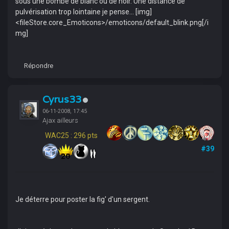
sous une bombe de blanc ou de noir. Une distance de
pulvérisation trop lointaine je pense... [img]
<fileStore.core_Emoticons>/emoticons/default_blink.png[/i
mg]
Répondre
Cyrus33
06-11-2008, 17:45
Ajax ailleurs
WAC25 : 296 pts
#39
Je déterre pour poster la fig' d'un sergent.