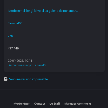
[Modelisme] [long] [divers] La galerie de BananeDC
BananeDC
756
437,449
22-01-2026, 10:11
Dernier message
:
BananeDC
Voir une version imprimable
Mode léger
Contact
Le Staff
Marquer comme lu