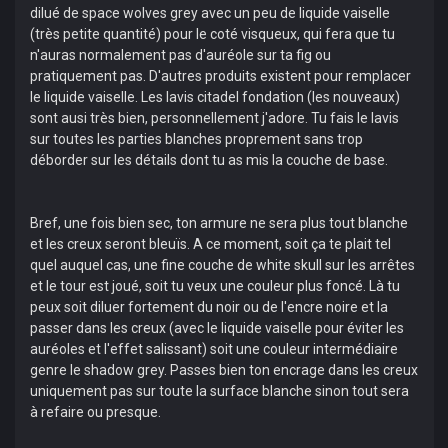
dilué de space wolves grey avec un peu de liquide vaiselle
(très petite quantité) pour le coté visqueux, qui fera que tu
n'auras normalement pas d'auréole sur ta fig ou
pratiquement pas. D'autres produits existent pour remplacer
le liquide vaiselle. Les lavis citadel fondation (les nouveaux)
sont ausi très bien, personnellement j'adore. Tu fais le lavis
sur toutes les parties blanches proprement sans trop
déborder sur les détails dont tu as mis la couche de base.
Bref, une fois bien sec, ton armure ne sera plus tout blanche
et les creux seront bleuïs. A ce moment, soit ça te plait tel
quel auquel cas, une fine couche de white skull sur les arrêtes
et le tour est joué, soit tu veux une couleur plus foncé. Là tu
peux soit diluer fortement du noir ou de l'encre noire et la
passer dans les creux (avec le liquide vaiselle pour éviter les
auréoles et l'effet salissant) soit une couleur intermédiaire
genre le shadow grey. Passes bien ton encrage dans les creux
uniquement pas sur toute la surface blanche sinon tout sera
à refaire ou presque.