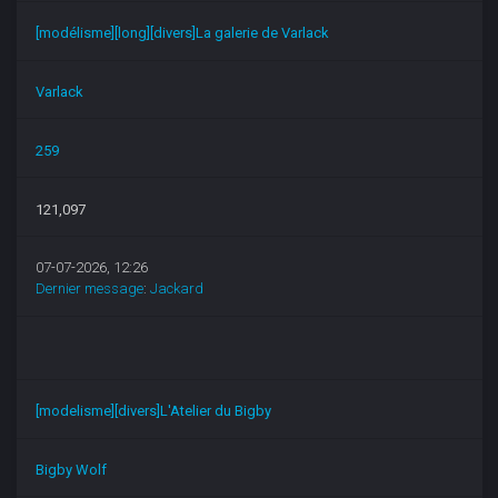
[modélisme][long][divers]La galerie de Varlack
Varlack
259
121,097
07-07-2026, 12:26
Dernier message
:
Jackard
[modelisme][divers]L'Atelier du Bigby
Bigby Wolf