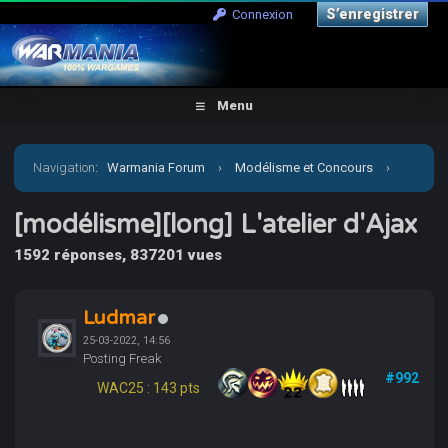
S’enregistrer
Connexion
Menu
Navigation
:
Warmania Forum
›
Modélisme et Concours
›
Galerie
›
[modélisme][long] L'atelier d'Ajax
[modélisme][long] L'atelier d'Ajax
1592 réponses, 837201 vues
Ludmar
25-03-2022, 14:56
Posting Freak
#992
WAC25 : 143 pts