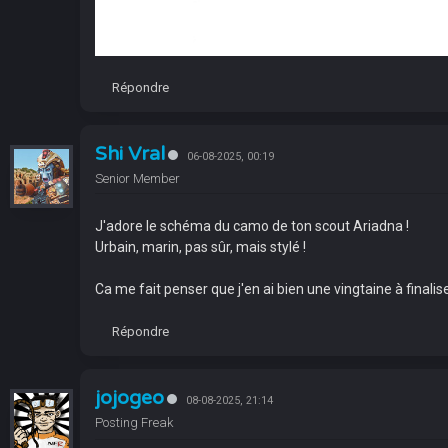
Répondre
Shi Vral
06-08-2025, 00:19
Senior Member
J'adore le schéma du camo de ton scout Ariadna !
Urbain, marin, pas sûr, mais stylé !
Ca me fait penser que j'en ai bien une vingtaine à finaliser
Répondre
jojogeo
08-08-2025, 21:14
Posting Freak