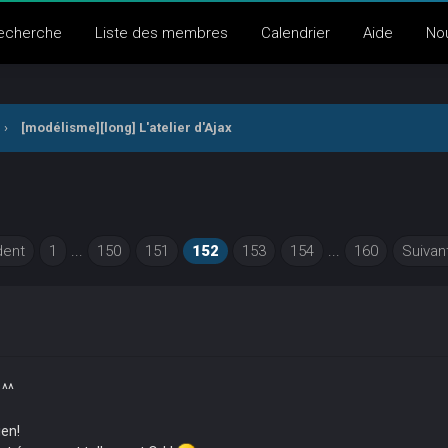
echerche
Liste des membres
Calendrier
Aide
No
›
[modélisme][long] L'atelier d'Ajax
ent
1
...
150
151
152
153
154
...
160
Suivan
 ^^
ien!