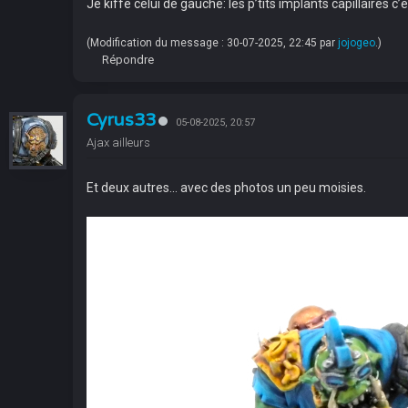
Je kiffe celui de gauche: les p’tits implants capillaires 
(Modification du message : 30-07-2025, 22:45 par
jojogeo
.)
Répondre
Cyrus33
05-08-2025, 20:57
Ajax ailleurs
Et deux autres... avec des photos un peu moisies.