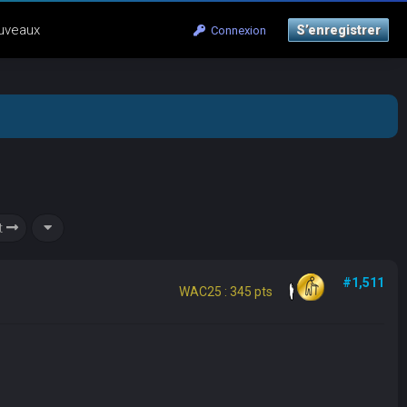
uveaux
S’enregistrer
Connexion
t
#1,511
WAC25 : 345 pts