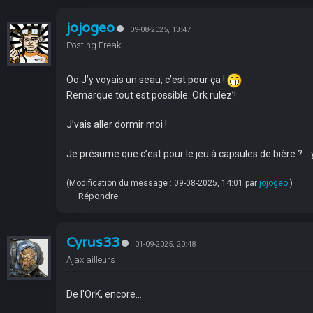
jojogeo
09-08-2025, 13:47
Posting Freak
Oo J’y voyais un seau, c’est pour ça !
Remarque tout est possible: Ork rulez’!
J’vais aller dormir moi !
Je présume que c’est pour le jeu à capsules de bière ? .. y
(Modification du message : 09-08-2025, 14:01 par
jojogeo
.)
Répondre
Cyrus33
01-09-2025, 20:48
Ajax ailleurs
De l'OrK, encore...