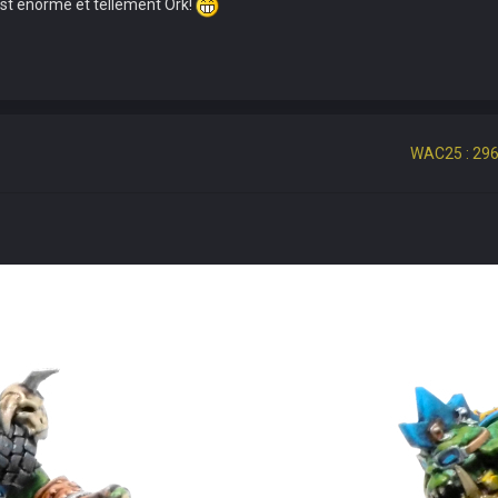
c’est énorme et tellement Ork!
WAC25 : 296