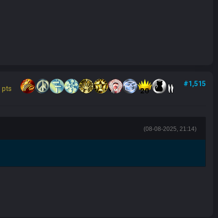
#1,515
 pts
(08-08-2025, 21:14)