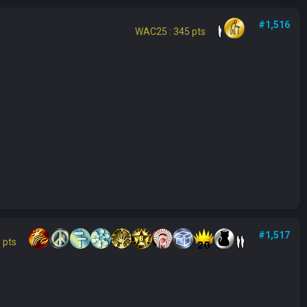
#1,516
WAC25 : 345 pts
#1,517
 pts