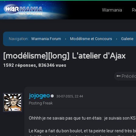
Warmania
R
Navigation
:
Warmania Forum
›
Modélisme et Concours
›
Galerie
[modélisme][long] L'atelier d'Ajax
1592 réponses, 836346 vues
Précéd
jojogeo
30-07-2025, 22:44
Posting Freak
Ohhhh je ne savais pas que tu en étais : je suivais son KS
Le Kage a fait du bon boulot, et ta peinte leur rend très b