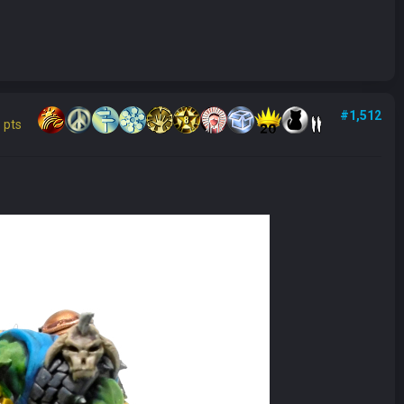
#1,512
 pts