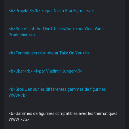
<b>Projekt X</b> <i>par North Star Figures</i>
<b>Secrets of the Third Reich</b> <i>par West Wind
Production</i>
<b>Tannhäuser</b> <i>par Take On You</i>
<b>Über</b> <i>par Vladimir Junger</i>
<b>Gros Lien sur les différentes gammes de figurines
WWW</b>
<b>Gammes de figurines compatibles avec les thématiques
WWW :</b>