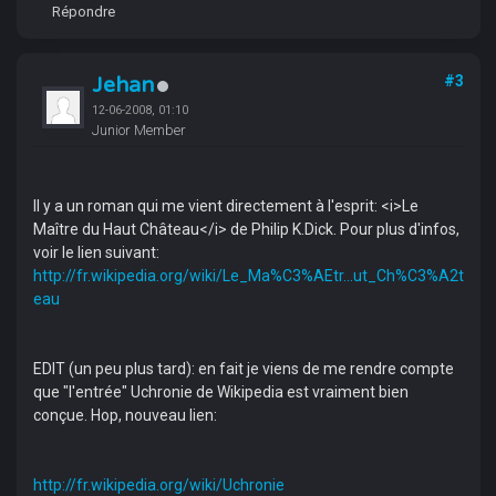
Répondre
Jehan
#3
12-06-2008, 01:10
Junior Member
Il y a un roman qui me vient directement à l'esprit: <i>Le
Maître du Haut Château</i> de Philip K.Dick. Pour plus d'infos,
voir le lien suivant:
http://fr.wikipedia.org/wiki/Le_Ma%C3%AEtr...ut_Ch%C3%A2t
eau
EDIT (un peu plus tard): en fait je viens de me rendre compte
que "l'entrée" Uchronie de Wikipedia est vraiment bien
conçue. Hop, nouveau lien:
http://fr.wikipedia.org/wiki/Uchronie