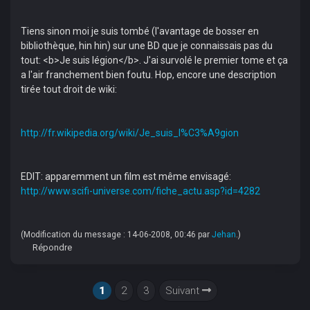
Tiens sinon moi je suis tombé (l'avantage de bosser en
bibliothèque, hin hin) sur une BD que je connaissais pas du
tout: <b>Je suis légion</b>. J'ai survolé le premier tome et ça
a l'air franchement bien foutu. Hop, encore une description
tirée tout droit de wiki:
http://fr.wikipedia.org/wiki/Je_suis_l%C3%A9gion
EDIT: apparemment un film est même envisagé:
http://www.scifi-universe.com/fiche_actu.asp?id=4282
(Modification du message : 14-06-2008, 00:46 par
Jehan
.)
Répondre
1
2
3
Suivant