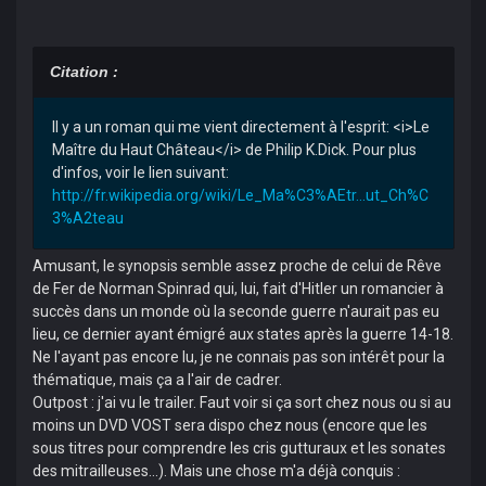
Citation :
Il y a un roman qui me vient directement à l'esprit: <i>Le
Maître du Haut Château</i> de Philip K.Dick. Pour plus
d'infos, voir le lien suivant:
http://fr.wikipedia.org/wiki/Le_Ma%C3%AEtr...ut_Ch%C
3%A2teau
Amusant, le synopsis semble assez proche de celui de Rêve
de Fer de Norman Spinrad qui, lui, fait d'Hitler un romancier à
succès dans un monde où la seconde guerre n'aurait pas eu
lieu, ce dernier ayant émigré aux states après la guerre 14-18.
Ne l'ayant pas encore lu, je ne connais pas son intérêt pour la
thématique, mais ça a l'air de cadrer.
Outpost : j'ai vu le trailer. Faut voir si ça sort chez nous ou si au
moins un DVD VOST sera dispo chez nous (encore que les
sous titres pour comprendre les cris gutturaux et les sonates
des mitrailleuses...). Mais une chose m'a déjà conquis :