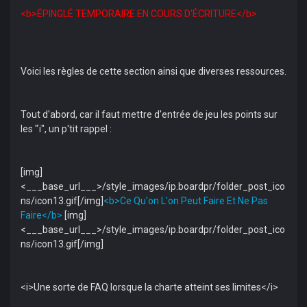
<b>ÉPINGLÉ TEMPORAIRE EN COURS D'ÉCRITURE</b>
Voici les règles de cette section ainsi que diverses ressources.
Tout d'abord, car il faut mettre d'entrée de jeu les points sur
les "ï", un p'tit rappel :
[img]
<___base_url___>/style_images/ip.boardpr/folder_post_ico
ns/icon13.gif[/img]
<b>Ce Qu'on L'on Peut Faire Et Ne Pas
Faire</b>
[img]
<___base_url___>/style_images/ip.boardpr/folder_post_ico
ns/icon13.gif[/img]
<i>Une sorte de FAQ lorsque la charte atteint ses limites</i>