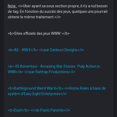
Note :
<i>Über ayant sa sous section propre, il n'y a nul besoin
de tag. En fonction du succès des jeux, quelques uns pourrait
obtenir le même traitement.</i>
<b>Sites officiels des jeux WWW :</b>
<b>AE - WW II</b> <i>par Darkson Designs</i>
<b>.45 Adventure - Amazing War Stories : Pulp Action in
WWII</b> <i>par Rattrap Productions</i>
<b>Battleground Weird War II</b> <i>Home Rules à base de
systèm d'Easy Eight Enterprises</i>
<b>Dust</b> <i>de Paolo Parente</i>