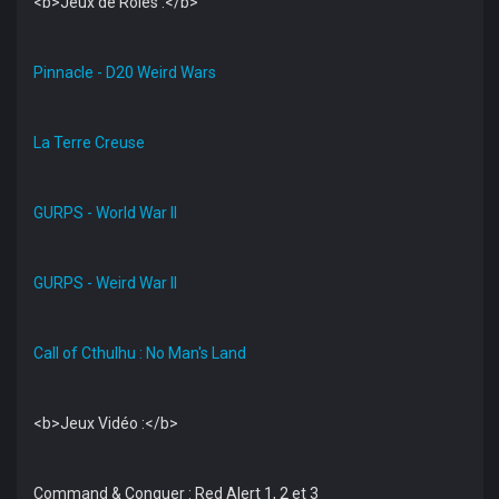
<b>Jeux de Rôles :</b>
Pinnacle - D20 Weird Wars
La Terre Creuse
GURPS - World War II
GURPS - Weird War II
Call of Cthulhu : No Man's Land
<b>Jeux Vidéo :</b>
Command & Conquer : Red Alert 1, 2 et 3