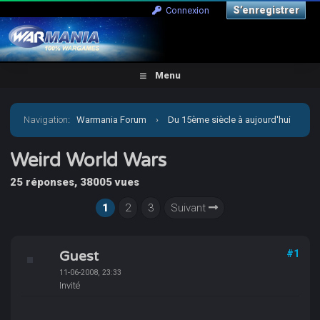
S’enregistrer
Connexion
Menu
Navigation
:
Warmania Forum
›
Du 15ème siècle à aujourd'hui
›
Moderne - Imaginaire
›
Weird World Wars
Weird World Wars
25 réponses, 38005 vues
1
2
3
Suivant
Guest
#1
11-06-2008, 23:33
Invité