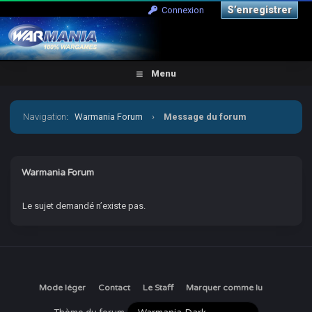
S’enregistrer
Connexion
Menu
Navigation
:
Warmania Forum
›
Message du forum
Warmania Forum
Le sujet demandé n’existe pas.
Mode léger
Contact
Le Staff
Marquer comme lu