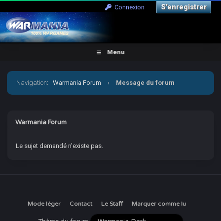
S’enregistrer
Connexion
Menu
Navigation
:
Warmania Forum
›
Message du forum
Warmania Forum
Le sujet demandé n’existe pas.
Mode léger
Contact
Le Staff
Marquer comme lu