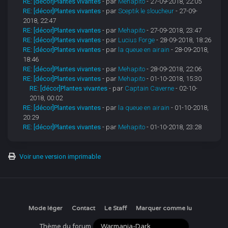
RE: [décor]Plantes vivantes
- par
Mehapito
- 27-09-2018, 22:05
RE: [décor]Plantes vivantes
- par
Sceptik le sloucheur
- 27-09-
2018, 22:47
RE: [décor]Plantes vivantes
- par
Mehapito
- 27-09-2018, 23:47
RE: [décor]Plantes vivantes
- par
Lucius Forge
- 28-09-2018, 18:26
RE: [décor]Plantes vivantes
- par
la queue en airain
- 28-09-2018,
18:46
RE: [décor]Plantes vivantes
- par
Mehapito
- 28-09-2018, 22:06
RE: [décor]Plantes vivantes
- par
Mehapito
- 01-10-2018, 15:30
RE: [décor]Plantes vivantes
- par
Captain Caverne
- 02-10-
2018, 00:02
RE: [décor]Plantes vivantes
- par
la queue en airain
- 01-10-2018,
20:29
RE: [décor]Plantes vivantes
- par
Mehapito
- 01-10-2018, 23:28
Voir une version imprimable
Mode léger
Contact
Le Staff
Marquer comme lu
Thème du forum