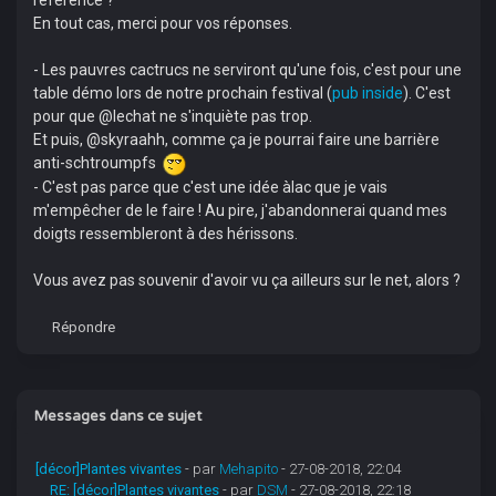
référence ?
En tout cas, merci pour vos réponses.
- Les pauvres cactrucs ne serviront qu'une fois, c'est pour une
table démo lors de notre prochain festival (
pub inside
). C'est
pour que @lechat ne s'inquiète pas trop.
Et puis, @skyraahh, comme ça je pourrai faire une barrière
anti-schtroumpfs
- C'est pas parce que c'est une idée àlac que je vais
m'empêcher de le faire ! Au pire, j'abandonnerai quand mes
doigts ressembleront à des hérissons.
Vous avez pas souvenir d'avoir vu ça ailleurs sur le net, alors ?
Répondre
Messages dans ce sujet
[décor]Plantes vivantes
- par
Mehapito
- 27-08-2018, 22:04
RE: [décor]Plantes vivantes
- par
DSM
- 27-08-2018, 22:18