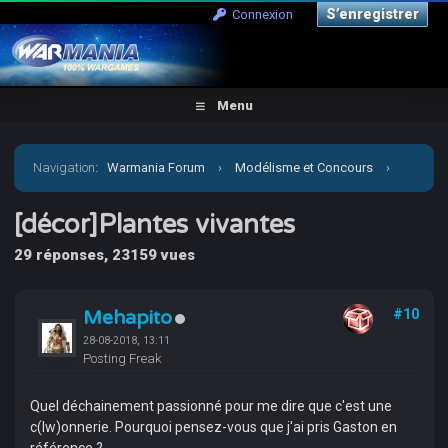
S’enregistrer
Connexion
Menu
Navigation
:
Warmania Forum
›
Modélisme et Concours
›
Galerie
›
[décor]Plantes vivantes
[décor]Plantes vivantes
29 réponses, 23159 vues
Mehapito
#10
28-08-2018, 13:11
Posting Freak
Quel déchainement passionné pour me dire que c'est une
c(lw)onnerie. Pourquoi pensez-vous que j'ai pris Gaston en