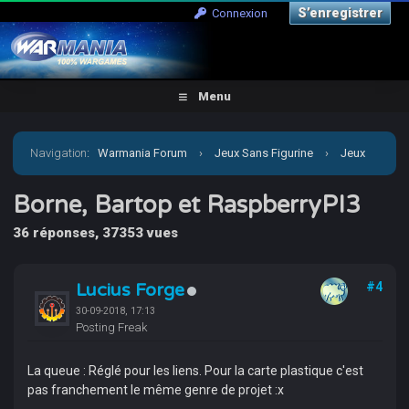
S’enregistrer
Connexion
Menu
Navigation
:
Warmania Forum
›
Jeux Sans Figurine
›
Jeux
Vidéo
›
Borne, Bartop et RaspberryPI3
Borne, Bartop et RaspberryPI3
36 réponses, 37353 vues
Lucius Forge
#4
30-09-2018, 17:13
Posting Freak
La queue : Réglé pour les liens. Pour la carte plastique c'est
pas franchement le même genre de projet :x