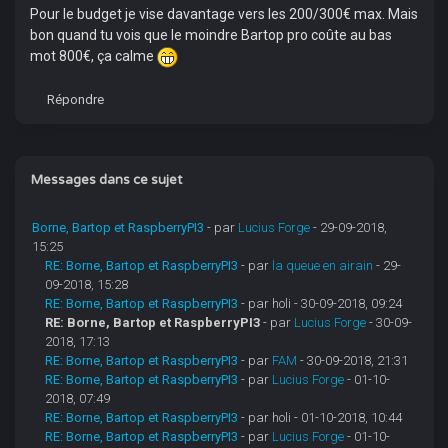
Pour le budget je vise davantage vers les 200/300€ max. Mais
bon quand tu vois que le moindre Bartop pro coûte au bas
mot 800€, ça calme
Répondre
Messages dans ce sujet
Borne, Bartop et RaspberryPI3
- par
Lucius Forge
- 29-09-2018,
15:25
RE: Borne, Bartop et RaspberryPI3
- par
la queue en airain
- 29-
09-2018, 15:28
RE: Borne, Bartop et RaspberryPI3
- par holi - 30-09-2018, 09:24
RE: Borne, Bartop et RaspberryPI3
- par
Lucius Forge
- 30-09-
2018, 17:13
RE: Borne, Bartop et RaspberryPI3
- par
FAM
- 30-09-2018, 21:31
RE: Borne, Bartop et RaspberryPI3
- par
Lucius Forge
- 01-10-
2018, 07:49
RE: Borne, Bartop et RaspberryPI3
- par holi - 01-10-2018, 10:44
RE: Borne, Bartop et RaspberryPI3
- par
Lucius Forge
- 01-10-