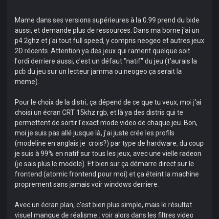
Mame dans ses versions supérieures à la 0.99 prend du bide
aussi, et demande plus de ressources. Dans ma borne j'ai un
p4 2ghz et j'ai tout full speed, y compris neogeo et autres jeux
2D récents. Attention ya des jeux qui rament quelque soit
l'ordi derriere aussi, c'est un défaut "natif" du jeu (t'aurais la
pcb du jeu sur un lecteur jamma ou neogeo ça serait la
meme).
Pour le choix de la distri, ça dépend de ce que tu veux, moi j'ai
choisi un écran CRT 15khz rgb, et là ya des distris qui te
permettent de sortir l'exact mode video de chaque jeu. Bon,
moi je suis pas allé jusque là, j'ai juste crée les profils
(modeline en anglais je crois?) par type de hardware, du coup
je suis à 99% en natif sur tous les jeux, avec une vielle radeon
(je sais plus le modele). Et bien sur ça démarre direct sur le
frontend (atomic frontend pour moi) et ça éteint la machine
proprement sans jamais voir windows derriere.
Avec un écran plan, c'est bien plus simple, mais le résultat
visuel manque de réalisme : voir alors dans les filtres video