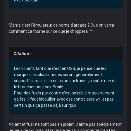
Mame c'est l'émulateur de borne d'arcade ? Oué on verra
comment ça tourne sur ce que je chopperai ^^
Citation :
Les volants tant que c'est en USB, je pense que les
marques les plus connues seront généralement
supportés, mais si tu en as un qui traîne ça coûte rien de
le brancher pour voir Smile
Pour des fusils par contre c'est possible mais vraiment
galère; il faut bidouiller avec des controleurs wii, et pas
certain que ça passe déjà sur rpi.o
Volant et fusil ne sont pas en projet. J'aime pas spécialement
les jeux de courses, et si j'aime les rails shooter, je n'en fais