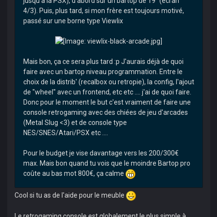
jusqu'à la PSX), d'abord sur un bartop de 19" (écran
4/3). Puis, plus tard, si mon frère est toujours motivé,
passé sur une borne type Viewlix
Mais bon, ça ce sera plus tard :p J'aurais déjà de quoi
faire avec un bartop niveau programmation. Entre le
choix de la distrib' (recalbox ou retropie), la config, l'ajout
de "wheel" avec un frontend, etc etc .... j'ai de quoi faire.
Donc pour le moment le but c'est vraiment de faire une
console retrogaming avec des chiées de jeu d'arcades
(Metal Slug <3) et de console type
NES/SNES/Atari/PSX etc ....
Pour le budget je vise davantage vers les 200/300€
max. Mais bon quand tu vois que le moindre Bartop pro
coûte au bas mot 800€, ça calme
Cool si tu as de l'aide pour le meuble
Le retrogaming console est globalement le plus simple à