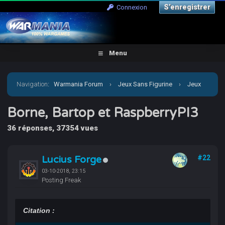
S’enregistrer
Connexion
Menu
Navigation
:
Warmania Forum
›
Jeux Sans Figurine
›
Jeux
Vidéo
›
Borne, Bartop et RaspberryPI3
Borne, Bartop et RaspberryPI3
36 réponses, 37354 vues
Lucius Forge
#22
03-10-2018, 23:15
Posting Freak
Citation :