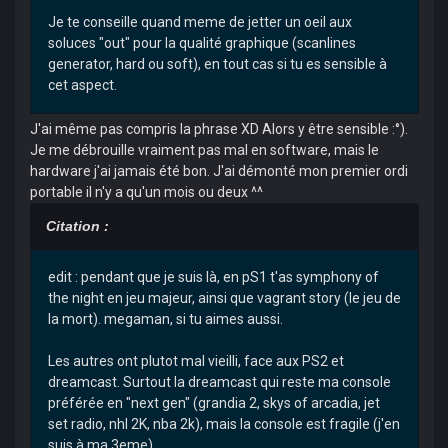
Je te conseille quand meme de jetter un oeil aux
soluces "out" pour la qualité graphique (scanlines
generator, hard ou soft), en tout cas si tu es sensible à
cet aspect.
J'ai même pas compris la phrase XD Alors y être sensible :°).
Je me débrouille vraiment pas mal en software, mais le
hardware j'ai jamais été bon. J'ai démonté mon premier ordi
portable il n'y a qu'un mois ou deux ^^
Citation :
edit : pendant que je suis là, en pS1 t'as symphony of
the night en jeu majeur, ainsi que vagrant story (le jeu de
la mort). megaman, si tu aimes aussi.
Les autres ont plutot mal vieilli, face aux PS2 et
dreamcast. Surtout la dreamcast qui reste ma console
préférée en "next gen" (grandia 2, skys of arcadia, jet
set radio, nhl 2K, nba 2k), mais la console est fragile (j'en
suis à ma 3eme).