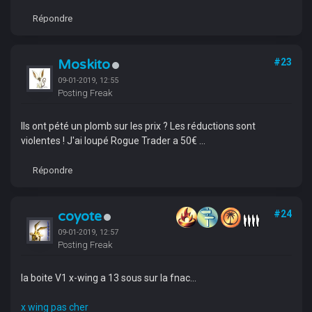
Répondre
Moskito
#23
09-01-2019, 12:55
Posting Freak
Ils ont pété un plomb sur les prix ? Les réductions sont
violentes ! J'ai loupé Rogue Trader a 50€ ...
Répondre
coyote
#24
09-01-2019, 12:57
Posting Freak
la boite V1 x-wing a 13 sous sur la fnac...
x wing pas cher