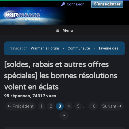
S’enregistrer
Connexion
Menu
Navigation
:
Warmania Forum
›
Communauté
›
Taverne des
joueurs
›
[soldes, rabais et autres offres spéciales] les
[soldes, rabais et autres offres
spéciales] les bonnes résolutions
bonnes résolutions volent en éclats
volent en éclats
95 réponses, 74317 vues
Précédent
1
2
3
4
5
...
10
Suivant