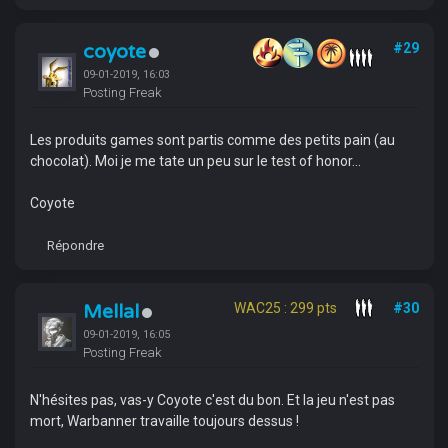
coyote
#29
09-01-2019, 16:03
Posting Freak
Les produits games sont partis comme des petits pain (au
chocolat). Moi je me tate un peu sur le test of honor...
Coyote
Répondre
Mellal
WAC25 : 299 pts
#30
09-01-2019, 16:05
Posting Freak
N'hésites pas, vas-y Coyote c'est du bon. Et la jeu n'est pas
mort, Warbanner travaille toujours dessus !