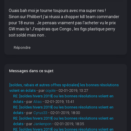
Ouais bah moi je tourne toujours avec ma super nes !
Sinon sur Philibert j'ai réussi a chopper kill team commander
pour 18 euros . Je pensais vraiment pas l'acheter vu le prix
GW mais la ! J'espérais que Congo , les figs plastique perry
soit soldé mais non .
Répondre
Messages dans ce sujet
[soldes, rabais et autres offres spéciales] les bonnes résolutions
volent en éclats
- par
coyote
- 02-01-2019, 13:27
RE: [soldes hivers 2019] ou les bonnes résolutions volent en
éclats
- par
Alias
- 02-01-2019, 15:41
RE: [soldes hivers 2019] ou les bonnes résolutions volent en
éclats
- par
Cyrus33
- 02-01-2019, 18:00
RE: [soldes hivers 2019] ou les bonnes résolutions volent en
éclats
- par
Jankenpon
- 02-01-2019, 18:35
RE: [soldes hivers 2019] ou les bonnes résolutions volent en