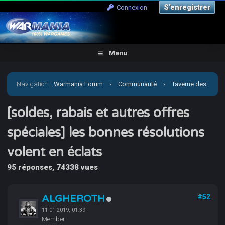
S’enregistrer
Connexion
Menu
Navigation
:
Warmania Forum
›
Communauté
›
Taverne des
joueurs
›
[soldes, rabais et autres offres spéciales] les
[soldes, rabais et autres offres
spéciales] les bonnes résolutions
bonnes résolutions volent en éclats
volent en éclats
95 réponses, 74338 vues
ALGHEROTH
#52
11-01-2019, 01:39
Member