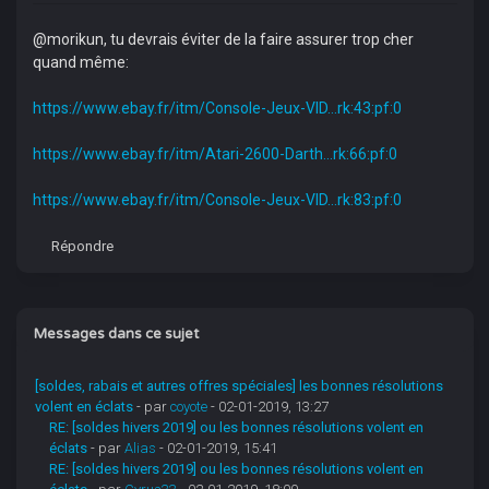
@morikun, tu devrais éviter de la faire assurer trop cher
quand même:
https://www.ebay.fr/itm/Console-Jeux-VID...rk:43:pf:0
https://www.ebay.fr/itm/Atari-2600-Darth...rk:66:pf:0
https://www.ebay.fr/itm/Console-Jeux-VID...rk:83:pf:0
Répondre
Messages dans ce sujet
[soldes, rabais et autres offres spéciales] les bonnes résolutions
volent en éclats
- par
coyote
- 02-01-2019, 13:27
RE: [soldes hivers 2019] ou les bonnes résolutions volent en
éclats
- par
Alias
- 02-01-2019, 15:41
RE: [soldes hivers 2019] ou les bonnes résolutions volent en