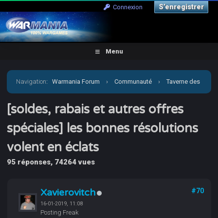
S’enregistrer
Connexion
Menu
Navigation
:
Warmania Forum
›
Communauté
›
Taverne des
joueurs
›
[soldes, rabais et autres offres spéciales] les
[soldes, rabais et autres offres
spéciales] les bonnes résolutions
bonnes résolutions volent en éclats
volent en éclats
95 réponses, 74264 vues
Xavierovitch
#70
16-01-2019, 11:08
Posting Freak