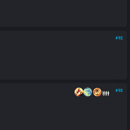
#92
#93