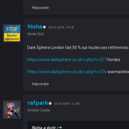
Répondre
Noha
30-01-2019, 19:18
Mode Solo
Dark Sphere London fait 50 % sur toutes ses référence
https://www.darksphere.co.uk/c.php?c=217
hordes
https://www.darksphere.co.uk/c.php?c=216
warmachin
Répondre
rafpark
31-01-2019, 11:38
Wookie Cookie
Noha a écrit :