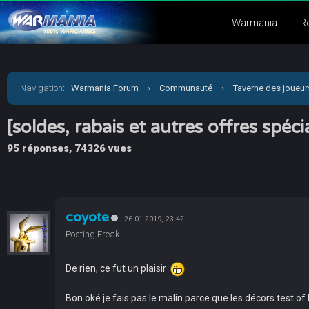
Warmania
R
Navigation
:
Warmania Forum
›
Communauté
›
Taverne des joueur
[soldes, rabais et autres offres spéc
95 réponses, 74326 vues
coyote
26-01-2019, 23:42
Posting Freak
De rien, ce fut un plaisir
Bon oké je fais pas le malin parce que les décors test of