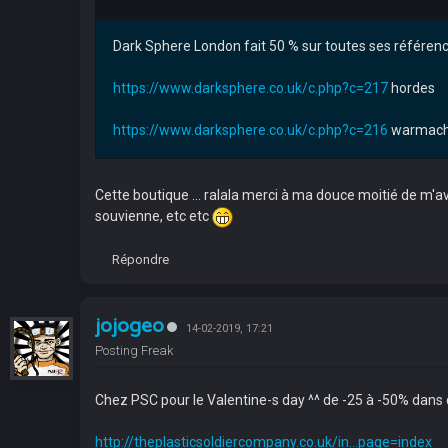
Dark Sphere London fait 50 % sur toutes ses référe
https://www.darksphere.co.uk/c.php?c=217
hordes
https://www.darksphere.co.uk/c.php?c=216
warmach
Cette boutique ... ralala merci à ma douce moitié de m'av
souvienne, etc etc
Répondre
jojogeo
14-02-2019, 17:21
Posting Freak
Chez PSC pour le Valentine-s day ^^ de -25 à -50% dans qu
http://theplasticsoldiercompany.co.uk/in...page=index