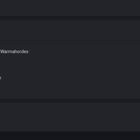
s Warmahordes :
e