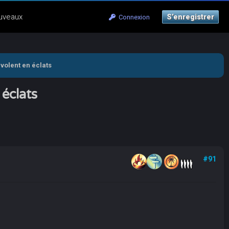
uveaux
S’enregistrer
Connexion
 volent en éclats
 éclats
#91