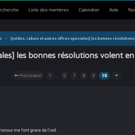
echerche
Liste des membres
Calendrier
Aide
No
s
›
[soldes, rabais et autres offres spéciales] les bonnes résolutions
iales] les bonnes résolutions volent en
Précédent
1
...
6
7
8
9
10
 honour me font grave de l'oeil.