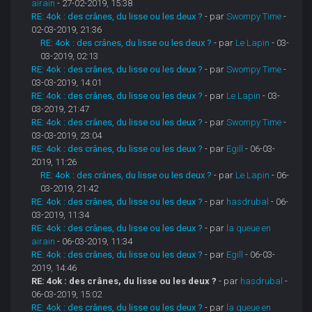
airain
- 27-02-2019, 15:38
RE: 4ok : des crânes, du lisse ou les deux ?
- par
Swompy Time
-
02-03-2019, 21:36
RE: 4ok : des crânes, du lisse ou les deux ?
- par
Le Lapin
- 03-
03-2019, 02:13
RE: 4ok : des crânes, du lisse ou les deux ?
- par
Swompy Time
-
03-03-2019, 14:01
RE: 4ok : des crânes, du lisse ou les deux ?
- par
Le Lapin
- 03-
03-2019, 21:47
RE: 4ok : des crânes, du lisse ou les deux ?
- par
Swompy Time
-
03-03-2019, 23:04
RE: 4ok : des crânes, du lisse ou les deux ?
- par
Egill
- 06-03-
2019, 11:26
RE: 4ok : des crânes, du lisse ou les deux ?
- par
Le Lapin
- 06-
03-2019, 21:42
RE: 4ok : des crânes, du lisse ou les deux ?
- par
hasdrubal
- 06-
03-2019, 11:34
RE: 4ok : des crânes, du lisse ou les deux ?
- par
la queue en
airain
- 06-03-2019, 11:34
RE: 4ok : des crânes, du lisse ou les deux ?
- par
Egill
- 06-03-
2019, 14:46
RE: 4ok : des crânes, du lisse ou les deux ?
- par
hasdrubal
-
06-03-2019, 15:02
RE: 4ok : des crânes, du lisse ou les deux ?
- par
la queue en