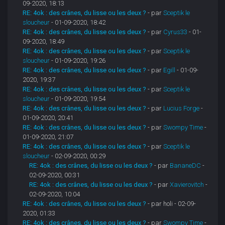
09-2020, 18:13
RE: 4ok : des crânes, du lisse ou les deux ?
- par
Sceptik le
sloucheur
- 01-09-2020, 18:42
RE: 4ok : des crânes, du lisse ou les deux ?
- par
Cyrus33
- 01-
09-2020, 18:49
RE: 4ok : des crânes, du lisse ou les deux ?
- par
Sceptik le
sloucheur
- 01-09-2020, 19:26
RE: 4ok : des crânes, du lisse ou les deux ?
- par
Egill
- 01-09-
2020, 19:37
RE: 4ok : des crânes, du lisse ou les deux ?
- par
Sceptik le
sloucheur
- 01-09-2020, 19:54
RE: 4ok : des crânes, du lisse ou les deux ?
- par
Lucius Forge
-
01-09-2020, 20:41
RE: 4ok : des crânes, du lisse ou les deux ?
- par
Swompy Time
-
01-09-2020, 21:07
RE: 4ok : des crânes, du lisse ou les deux ?
- par
Sceptik le
sloucheur
- 02-09-2020, 00:29
RE: 4ok : des crânes, du lisse ou les deux ?
- par
BananeDC
-
02-09-2020, 00:31
RE: 4ok : des crânes, du lisse ou les deux ?
- par
Xavierovitch
-
02-09-2020, 10:04
RE: 4ok : des crânes, du lisse ou les deux ?
- par holi - 02-09-
2020, 01:33
RE: 4ok : des crânes, du lisse ou les deux ?
- par
Swompy Time
-