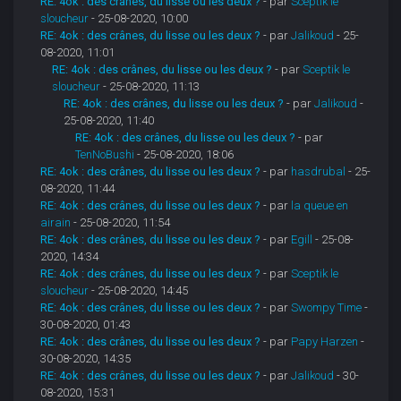
RE: 4ok : des crânes, du lisse ou les deux ?
- par
Sceptik le
sloucheur
- 25-08-2020, 10:00
RE: 4ok : des crânes, du lisse ou les deux ?
- par
Jalikoud
- 25-
08-2020, 11:01
RE: 4ok : des crânes, du lisse ou les deux ?
- par
Sceptik le
sloucheur
- 25-08-2020, 11:13
RE: 4ok : des crânes, du lisse ou les deux ?
- par
Jalikoud
-
25-08-2020, 11:40
RE: 4ok : des crânes, du lisse ou les deux ?
- par
TenNoBushi
- 25-08-2020, 18:06
RE: 4ok : des crânes, du lisse ou les deux ?
- par
hasdrubal
- 25-
08-2020, 11:44
RE: 4ok : des crânes, du lisse ou les deux ?
- par
la queue en
airain
- 25-08-2020, 11:54
RE: 4ok : des crânes, du lisse ou les deux ?
- par
Egill
- 25-08-
2020, 14:34
RE: 4ok : des crânes, du lisse ou les deux ?
- par
Sceptik le
sloucheur
- 25-08-2020, 14:45
RE: 4ok : des crânes, du lisse ou les deux ?
- par
Swompy Time
-
30-08-2020, 01:43
RE: 4ok : des crânes, du lisse ou les deux ?
- par
Papy Harzen
-
30-08-2020, 14:35
RE: 4ok : des crânes, du lisse ou les deux ?
- par
Jalikoud
- 30-
08-2020, 15:31