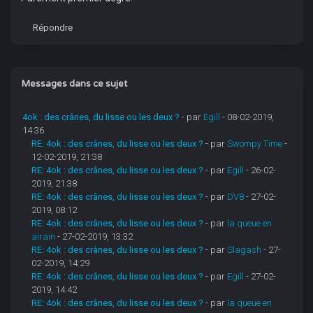
Répondre
Messages dans ce sujet
4ok : des crânes, du lisse ou les deux ?
- par
Egill
- 08-02-2019,
14:36
RE: 4ok : des crânes, du lisse ou les deux ?
- par
Swompy Time
-
12-02-2019, 21:38
RE: 4ok : des crânes, du lisse ou les deux ?
- par
Egill
- 26-02-
2019, 21:38
RE: 4ok : des crânes, du lisse ou les deux ?
- par
DV8
- 27-02-
2019, 08:12
RE: 4ok : des crânes, du lisse ou les deux ?
- par
la queue en
airain
- 27-02-2019, 13:32
RE: 4ok : des crânes, du lisse ou les deux ?
- par
Slagash
- 27-
02-2019, 14:29
RE: 4ok : des crânes, du lisse ou les deux ?
- par
Egill
- 27-02-
2019, 14:42
RE: 4ok : des crânes, du lisse ou les deux ?
- par
la queue en