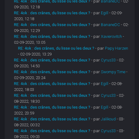
RE: 4ok : des crânes, du lisse ou les deux ?
- par
BananeDC
- 02-
09-2020, 12:18
RE: 4ok : des crânes, du lisse ou les deux ?
- par
Egill
- 02-09-
2020, 12:18
RE: 4ok : des crânes, du lisse ou les deux ?
- par
BananeDC
- 02-
09-2020, 12:29
RE: 4ok : des crânes, du lisse ou les deux ?
- par
Xavierovitch
-
02-09-2020, 13:05
RE: 4ok : des crânes, du lisse ou les deux ?
- par
Papy Harzen
- 02-09-2020, 13:29
RE: 4ok : des crânes, du lisse ou les deux ?
- par
Cyrus33
- 02-
09-2020, 14:50
RE: 4ok : des crânes, du lisse ou les deux ?
- par
Swompy Time
-
02-09-2020, 23:24
RE: 4ok : des crânes, du lisse ou les deux ?
- par
Egill
- 02-08-
2022, 18:03
RE: 4ok : des crânes, du lisse ou les deux ?
- par
Cyrus33
- 02-
08-2022, 18:30
RE: 4ok : des crânes, du lisse ou les deux ?
- par
Egill
- 02-08-
2022, 23:59
RE: 4ok : des crânes, du lisse ou les deux ?
- par
Jalikoud
- 03-
08-2022, 00:32
RE: 4ok : des crânes, du lisse ou les deux ?
- par
Cyrus33
- 03-
08-2022, 09:03