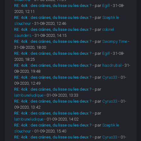
RE: 4ok : des crânes, du lisse ou les deux ?
- par
Egill
- 31-08-
2020, 12:11
RE: 4ok : des crânes, du lisse ou les deux ?
- par
Sceptik le
sloucheur
- 31-08-2020, 12:46
RE: 4ok : des crânes, du lisse ou les deux ?
- par
colonel
saunders
- 31-08-2020, 14:15
RE: 4ok : des crânes, du lisse ou les deux ?
- par
Swompy Time
-
31-08-2020, 18:00
RE: 4ok : des crânes, du lisse ou les deux ?
- par
Egill
- 31-08-
2020, 18:25
RE: 4ok : des crânes, du lisse ou les deux ?
- par
hasdrubal
- 31-
08-2020, 19:48
RE: 4ok : des crânes, du lisse ou les deux ?
- par
Cyrus33
- 01-
09-2020, 12:49
RE: 4ok : des crânes, du lisse ou les deux ?
- par
latribuneludique
- 01-09-2020, 13:33
RE: 4ok : des crânes, du lisse ou les deux ?
- par
Cyrus33
- 01-
09-2020, 13:42
RE: 4ok : des crânes, du lisse ou les deux ?
- par
latribuneludique
- 01-09-2020, 14:02
RE: 4ok : des crânes, du lisse ou les deux ?
- par
Sceptik le
sloucheur
- 01-09-2020, 15:40
RE: 4ok : des crânes, du lisse ou les deux ?
- par
Cyrus33
- 01-