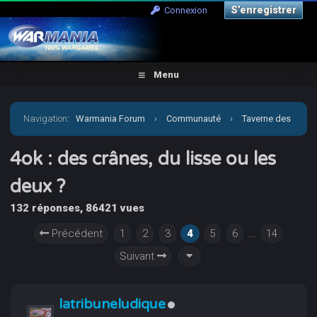
S’enregistrer
Connexion
Menu
Navigation
:
Warmania Forum
›
Communauté
›
Taverne des
joueurs
›
4ok : des crânes, du lisse ou les deux ?
4ok : des crânes, du lisse ou les
deux ?
132 réponses, 86421 vues
Précédent
1
2
3
4
5
6
...
14
Suivant
latribuneludique