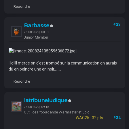
Répondre
Barbasse
#33
25-08-2020, 00:01
Junior Member
Ho!!!! merde on c'est trompé sur la communication on aurais
dû en peindre une en noir........
Répondre
latribuneludique
25-08-2020, 09:18
Outil de Propagande Warmaster et Epic
WAC25 : 32 pts
#34