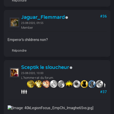
Répondre
Jaguar_Flemmard
#36
25-08-2020, 09:55
Member
Emperor's childrens non?
Répondre
Sceptik le sloucheur
25-08-2020, 10:00
L'homme-rat du forum.
#37