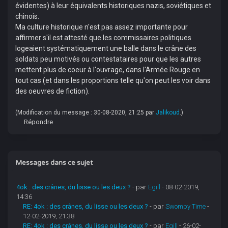
évidentes) à leur équivalents historiques nazis, soviétiques et
chinois.
Ma culture historique n'est pas assez importante pour
affirmer s'il est attesté que les commissaires politiques
logeaient systématiquement une balle dans le crâne des
soldats peu motivés ou contestataires pour que les autres
mettent plus de coeur à l'ouvrage, dans l'Armée Rouge en
tout cas (et dans les proportions telle qu'on peut les voir dans
des oeuvres de fiction).
(Modification du message : 30-08-2020, 21:25 par
Jalikoud
.)
Répondre
Messages dans ce sujet
4ok : des crânes, du lisse ou les deux ?
- par
Egill
- 08-02-2019,
14:36
RE: 4ok : des crânes, du lisse ou les deux ?
- par
Swompy Time
-
12-02-2019, 21:38
RE: 4ok : des crânes, du lisse ou les deux ?
- par
Egill
- 26-02-