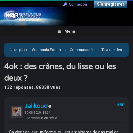
S’enregistrer
Connexion
Menu
Navigation
:
Warmania Forum
›
Communauté
›
Taverne des
joueurs
›
4ok : des crânes, du lisse ou les deux ?
4ok : des crânes, du lisse ou les
deux ?
132 réponses, 86338 vues
Jalikoud
#50
30-08-2020, 15:31
Digresseur en série
Ça vient de leur uniforme, qui est amalgame de pas mal de