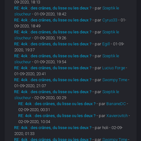
09-2020, 18:13
RE: 4ok : des crânes, du lisse ou les deux ?
- par
Sceptik le
sloucheur
- 01-09-2020, 18:42
RE: 4ok : des crânes, du lisse ou les deux ?
- par
Cyrus33
- 01-
09-2020, 18:49
RE: 4ok : des crânes, du lisse ou les deux ?
- par
Sceptik le
sloucheur
- 01-09-2020, 19:26
RE: 4ok : des crânes, du lisse ou les deux ?
- par
Egill
- 01-09-
2020, 19:37
RE: 4ok : des crânes, du lisse ou les deux ?
- par
Sceptik le
sloucheur
- 01-09-2020, 19:54
RE: 4ok : des crânes, du lisse ou les deux ?
- par
Lucius Forge
-
01-09-2020, 20:41
RE: 4ok : des crânes, du lisse ou les deux ?
- par
Swompy Time
-
01-09-2020, 21:07
RE: 4ok : des crânes, du lisse ou les deux ?
- par
Sceptik le
sloucheur
- 02-09-2020, 00:29
RE: 4ok : des crânes, du lisse ou les deux ?
- par
BananeDC
-
02-09-2020, 00:31
RE: 4ok : des crânes, du lisse ou les deux ?
- par
Xavierovitch
-
02-09-2020, 10:04
RE: 4ok : des crânes, du lisse ou les deux ?
- par holi - 02-09-
2020, 01:33
RE: 4ok : des crânes, du lisse ou les deux ?
- par
Swompy Time
-