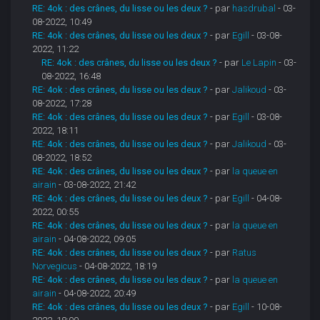
RE: 4ok : des crânes, du lisse ou les deux ?
- par
hasdrubal
- 03-
08-2022, 10:49
RE: 4ok : des crânes, du lisse ou les deux ?
- par
Egill
- 03-08-
2022, 11:22
RE: 4ok : des crânes, du lisse ou les deux ?
- par
Le Lapin
- 03-
08-2022, 16:48
RE: 4ok : des crânes, du lisse ou les deux ?
- par
Jalikoud
- 03-
08-2022, 17:28
RE: 4ok : des crânes, du lisse ou les deux ?
- par
Egill
- 03-08-
2022, 18:11
RE: 4ok : des crânes, du lisse ou les deux ?
- par
Jalikoud
- 03-
08-2022, 18:52
RE: 4ok : des crânes, du lisse ou les deux ?
- par
la queue en
airain
- 03-08-2022, 21:42
RE: 4ok : des crânes, du lisse ou les deux ?
- par
Egill
- 04-08-
2022, 00:55
RE: 4ok : des crânes, du lisse ou les deux ?
- par
la queue en
airain
- 04-08-2022, 09:05
RE: 4ok : des crânes, du lisse ou les deux ?
- par
Ratus
Norvegicus
- 04-08-2022, 18:19
RE: 4ok : des crânes, du lisse ou les deux ?
- par
la queue en
airain
- 04-08-2022, 20:49
RE: 4ok : des crânes, du lisse ou les deux ?
- par
Egill
- 10-08-