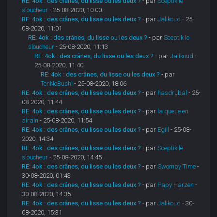
RE: 4ok : des crânes, du lisse ou les deux ?
- par
Sceptik le
sloucheur
- 25-08-2020, 10:00
RE: 4ok : des crânes, du lisse ou les deux ?
- par
Jalikoud
- 25-
08-2020, 11:01
RE: 4ok : des crânes, du lisse ou les deux ?
- par
Sceptik le
sloucheur
- 25-08-2020, 11:13
RE: 4ok : des crânes, du lisse ou les deux ?
- par
Jalikoud
-
25-08-2020, 11:40
RE: 4ok : des crânes, du lisse ou les deux ?
- par
TenNoBushi
- 25-08-2020, 18:06
RE: 4ok : des crânes, du lisse ou les deux ?
- par
hasdrubal
- 25-
08-2020, 11:44
RE: 4ok : des crânes, du lisse ou les deux ?
- par
la queue en
airain
- 25-08-2020, 11:54
RE: 4ok : des crânes, du lisse ou les deux ?
- par
Egill
- 25-08-
2020, 14:34
RE: 4ok : des crânes, du lisse ou les deux ?
- par
Sceptik le
sloucheur
- 25-08-2020, 14:45
RE: 4ok : des crânes, du lisse ou les deux ?
- par
Swompy Time
-
30-08-2020, 01:43
RE: 4ok : des crânes, du lisse ou les deux ?
- par
Papy Harzen
-
30-08-2020, 14:35
RE: 4ok : des crânes, du lisse ou les deux ?
- par
Jalikoud
- 30-
08-2020, 15:31