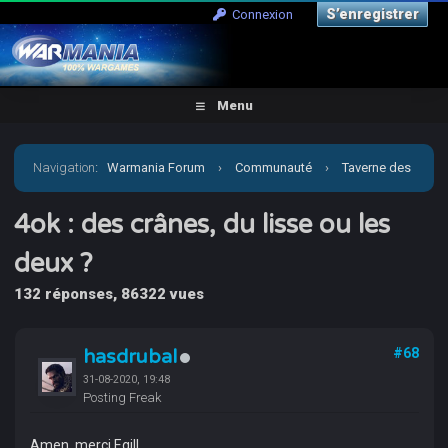
S’enregistrer
Connexion
Menu
Navigation
:
Warmania Forum
›
Communauté
›
Taverne des
joueurs
›
4ok : des crânes, du lisse ou les deux ?
4ok : des crânes, du lisse ou les
deux ?
132 réponses, 86322 vues
hasdrubal
#68
31-08-2020, 19:48
Posting Freak
Amen, merci Egill.