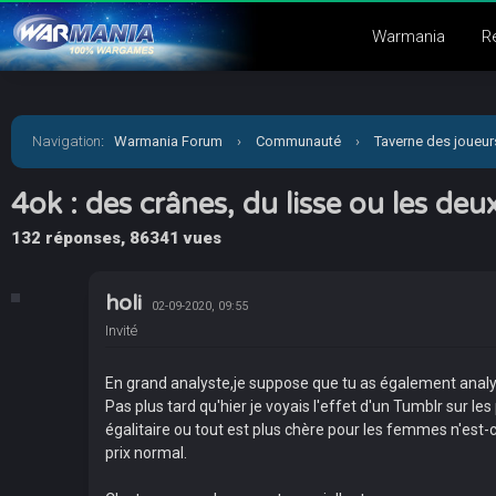
Warmania
R
Navigation
:
Warmania Forum
›
Communauté
›
Taverne des joueur
4ok : des crânes, du lisse ou les deu
132 réponses, 86341 vues
holi
02-09-2020, 09:55
Invité
En grand analyste,je suppose que tu as également analys
Pas plus tard qu'hier je voyais l'effet d'un Tumblr sur 
égalitaire ou tout est plus chère pour les femmes n'est-c
prix normal.