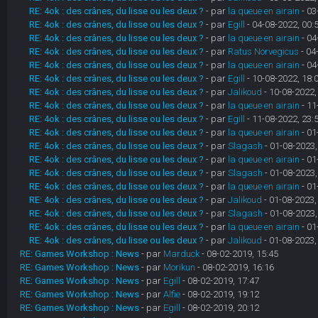
RE: 4ok : des crânes, du lisse ou les deux ?
- par
la queue en airain
- 03
RE: 4ok : des crânes, du lisse ou les deux ?
- par
Egill
- 04-08-2022, 00:
RE: 4ok : des crânes, du lisse ou les deux ?
- par
la queue en airain
- 04
RE: 4ok : des crânes, du lisse ou les deux ?
- par
Ratus Norvegicus
- 04
RE: 4ok : des crânes, du lisse ou les deux ?
- par
la queue en airain
- 04
RE: 4ok : des crânes, du lisse ou les deux ?
- par
Egill
- 10-08-2022, 18:
RE: 4ok : des crânes, du lisse ou les deux ?
- par
Jalikoud
- 10-08-2022,
RE: 4ok : des crânes, du lisse ou les deux ?
- par
la queue en airain
- 11
RE: 4ok : des crânes, du lisse ou les deux ?
- par
Egill
- 11-08-2022, 23:
RE: 4ok : des crânes, du lisse ou les deux ?
- par
la queue en airain
- 01
RE: 4ok : des crânes, du lisse ou les deux ?
- par
Slagash
- 01-08-2023,
RE: 4ok : des crânes, du lisse ou les deux ?
- par
la queue en airain
- 01
RE: 4ok : des crânes, du lisse ou les deux ?
- par
Slagash
- 01-08-2023,
RE: 4ok : des crânes, du lisse ou les deux ?
- par
la queue en airain
- 01
RE: 4ok : des crânes, du lisse ou les deux ?
- par
Jalikoud
- 01-08-2023,
RE: 4ok : des crânes, du lisse ou les deux ?
- par
Slagash
- 01-08-2023,
RE: 4ok : des crânes, du lisse ou les deux ?
- par
la queue en airain
- 01
RE: 4ok : des crânes, du lisse ou les deux ?
- par
Jalikoud
- 01-08-2023,
RE: Games Workshop : News
- par
Marduck
- 08-02-2019, 15:45
RE: Games Workshop : News
- par
Morikun
- 08-02-2019, 16:16
RE: Games Workshop : News
- par
Egill
- 08-02-2019, 17:47
RE: Games Workshop : News
- par
Alfie
- 08-02-2019, 19:12
RE: Games Workshop : News
- par
Egill
- 08-02-2019, 20:12