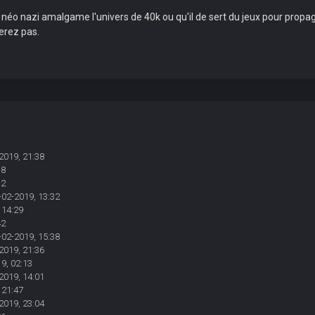
n néo nazi amalgame l'univers de 40k ou qu'il de sert du jeux pour propag
erez pas.
2019, 21:38
38
12
-02-2019, 13:32
 14:29
42
-02-2019, 15:38
2019, 21:36
9, 02:13
2019, 14:01
 21:47
2019, 23:04