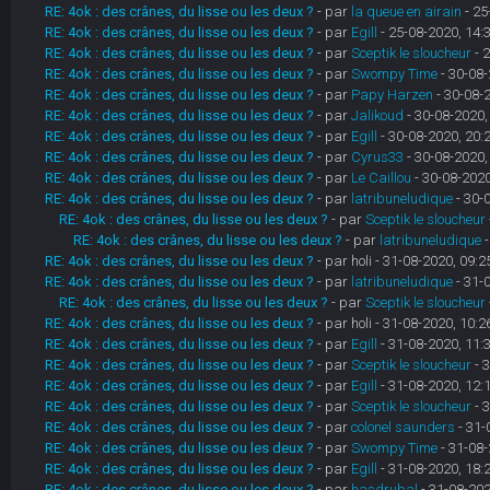
RE: 4ok : des crânes, du lisse ou les deux ?
- par
la queue en airain
- 25
RE: 4ok : des crânes, du lisse ou les deux ?
- par
Egill
- 25-08-2020, 14:
RE: 4ok : des crânes, du lisse ou les deux ?
- par
Sceptik le sloucheur
- 
RE: 4ok : des crânes, du lisse ou les deux ?
- par
Swompy Time
- 30-08-
RE: 4ok : des crânes, du lisse ou les deux ?
- par
Papy Harzen
- 30-08-
RE: 4ok : des crânes, du lisse ou les deux ?
- par
Jalikoud
- 30-08-2020,
RE: 4ok : des crânes, du lisse ou les deux ?
- par
Egill
- 30-08-2020, 20:
RE: 4ok : des crânes, du lisse ou les deux ?
- par
Cyrus33
- 30-08-2020,
RE: 4ok : des crânes, du lisse ou les deux ?
- par
Le Caillou
- 30-08-2020
RE: 4ok : des crânes, du lisse ou les deux ?
- par
latribuneludique
- 30-
RE: 4ok : des crânes, du lisse ou les deux ?
- par
Sceptik le sloucheur
RE: 4ok : des crânes, du lisse ou les deux ?
- par
latribuneludique
-
RE: 4ok : des crânes, du lisse ou les deux ?
- par holi - 31-08-2020, 09:2
RE: 4ok : des crânes, du lisse ou les deux ?
- par
latribuneludique
- 31-
RE: 4ok : des crânes, du lisse ou les deux ?
- par
Sceptik le sloucheur
RE: 4ok : des crânes, du lisse ou les deux ?
- par holi - 31-08-2020, 10:2
RE: 4ok : des crânes, du lisse ou les deux ?
- par
Egill
- 31-08-2020, 11:
RE: 4ok : des crânes, du lisse ou les deux ?
- par
Sceptik le sloucheur
- 
RE: 4ok : des crânes, du lisse ou les deux ?
- par
Egill
- 31-08-2020, 12:
RE: 4ok : des crânes, du lisse ou les deux ?
- par
Sceptik le sloucheur
- 
RE: 4ok : des crânes, du lisse ou les deux ?
- par
colonel saunders
- 31-
RE: 4ok : des crânes, du lisse ou les deux ?
- par
Swompy Time
- 31-08-
RE: 4ok : des crânes, du lisse ou les deux ?
- par
Egill
- 31-08-2020, 18:
RE: 4ok : des crânes, du lisse ou les deux ?
- par
hasdrubal
- 31-08-202