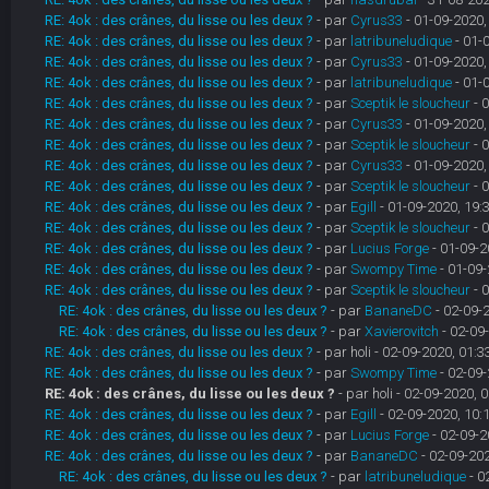
RE: 4ok : des crânes, du lisse ou les deux ?
- par
Cyrus33
- 01-09-2020,
RE: 4ok : des crânes, du lisse ou les deux ?
- par
latribuneludique
- 01-
RE: 4ok : des crânes, du lisse ou les deux ?
- par
Cyrus33
- 01-09-2020,
RE: 4ok : des crânes, du lisse ou les deux ?
- par
latribuneludique
- 01-
RE: 4ok : des crânes, du lisse ou les deux ?
- par
Sceptik le sloucheur
- 
RE: 4ok : des crânes, du lisse ou les deux ?
- par
Cyrus33
- 01-09-2020,
RE: 4ok : des crânes, du lisse ou les deux ?
- par
Sceptik le sloucheur
- 
RE: 4ok : des crânes, du lisse ou les deux ?
- par
Cyrus33
- 01-09-2020,
RE: 4ok : des crânes, du lisse ou les deux ?
- par
Sceptik le sloucheur
- 
RE: 4ok : des crânes, du lisse ou les deux ?
- par
Egill
- 01-09-2020, 19:
RE: 4ok : des crânes, du lisse ou les deux ?
- par
Sceptik le sloucheur
- 
RE: 4ok : des crânes, du lisse ou les deux ?
- par
Lucius Forge
- 01-09-2
RE: 4ok : des crânes, du lisse ou les deux ?
- par
Swompy Time
- 01-09-
RE: 4ok : des crânes, du lisse ou les deux ?
- par
Sceptik le sloucheur
- 
RE: 4ok : des crânes, du lisse ou les deux ?
- par
BananeDC
- 02-09-
RE: 4ok : des crânes, du lisse ou les deux ?
- par
Xavierovitch
- 02-09
RE: 4ok : des crânes, du lisse ou les deux ?
- par holi - 02-09-2020, 01:3
RE: 4ok : des crânes, du lisse ou les deux ?
- par
Swompy Time
- 02-09-
RE: 4ok : des crânes, du lisse ou les deux ?
- par holi - 02-09-2020, 
RE: 4ok : des crânes, du lisse ou les deux ?
- par
Egill
- 02-09-2020, 10:
RE: 4ok : des crânes, du lisse ou les deux ?
- par
Lucius Forge
- 02-09-2
RE: 4ok : des crânes, du lisse ou les deux ?
- par
BananeDC
- 02-09-202
RE: 4ok : des crânes, du lisse ou les deux ?
- par
latribuneludique
- 0