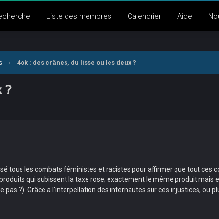
echerche
Liste des membres
Calendrier
Aide
No
s
›
4ok : des crânes, du lisse ou les deux ?
x ?
é tous les combats féministes et racistes pour affirmer que tout ces c
les produits qui subissent la taxe rose; exactement le même produit mais
e pas ?). Grâce a l'interpellation des internautes sur ces injustices, o