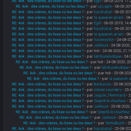
RE: 4ok : des crânes, du lisse ou les deux ?
- par
Egill
- 06-03-2019, 11:
RE: 4ok : des crânes, du lisse ou les deux ?
- par
Le Lapin
- 06-03-201
RE: 4ok : des crânes, du lisse ou les deux ?
- par
hasdrubal
- 06-03-201
RE: 4ok : des crânes, du lisse ou les deux ?
- par
la queue en airain
- 06
RE: 4ok : des crânes, du lisse ou les deux ?
- par
Egill
- 06-03-2019, 14:
RE: 4ok : des crânes, du lisse ou les deux ?
- par
hasdrubal
- 06-03-201
RE: 4ok : des crânes, du lisse ou les deux ?
- par
la queue en airain
- 06
RE: 4ok : des crânes, du lisse ou les deux ?
- par
Xavierovitch
- 24-08-20
RE: 4ok : des crânes, du lisse ou les deux ?
- par
Jalikoud
- 24-08-2020,
RE: 4ok : des crânes, du lisse ou les deux ?
- par holi - 24-08-2020, 21:1
RE: 4ok : des crânes, du lisse ou les deux ?
- par
latribuneludique
- 24-
RE: 4ok : des crânes, du lisse ou les deux ?
- par holi - 24-08-2020, 23
RE: 4ok : des crânes, du lisse ou les deux ?
- par
latribuneludique
-
RE: 4ok : des crânes, du lisse ou les deux ?
- par holi - 25-08-202
RE: 4ok : des crânes, du lisse ou les deux ?
- par
la queue en a
RE: 4ok : des crânes, du lisse ou les deux ?
- par
Barbasse
- 25-08-2020
RE: 4ok : des crânes, du lisse ou les deux ?
- par
colonel saunders
- 25-
RE: 4ok : des crânes, du lisse ou les deux ?
- par
Jaguar_Flemmard
- 2
RE: 4ok : des crânes, du lisse ou les deux ?
- par
Sceptik le sloucheur
- 
RE: 4ok : des crânes, du lisse ou les deux ?
- par
Jalikoud
- 25-08-2020,
RE: 4ok : des crânes, du lisse ou les deux ?
- par
Sceptik le sloucheur
RE: 4ok : des crânes, du lisse ou les deux ?
- par
Jalikoud
- 25-08-2
RE: 4ok : des crânes, du lisse ou les deux ?
- par
TenNoBushi
- 2
RE: 4ok : des crânes, du lisse ou les deux ?
- par
hasdrubal
- 25-08-202