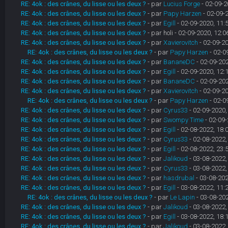
RE: 4ok : des crânes, du lisse ou les deux ?
- par
Lucius Forge
- 02-09-2
RE: 4ok : des crânes, du lisse ou les deux ?
- par
Papy Harzen
- 02-09-
RE: 4ok : des crânes, du lisse ou les deux ?
- par
Egill
- 02-09-2020, 11:
RE: 4ok : des crânes, du lisse ou les deux ?
- par holi - 02-09-2020, 12:0
RE: 4ok : des crânes, du lisse ou les deux ?
- par
Xavierovitch
- 02-09-20
RE: 4ok : des crânes, du lisse ou les deux ?
- par
Papy Harzen
- 02-0
RE: 4ok : des crânes, du lisse ou les deux ?
- par
BananeDC
- 02-09-202
RE: 4ok : des crânes, du lisse ou les deux ?
- par
Egill
- 02-09-2020, 12:
RE: 4ok : des crânes, du lisse ou les deux ?
- par
BananeDC
- 02-09-202
RE: 4ok : des crânes, du lisse ou les deux ?
- par
Xavierovitch
- 02-09-20
RE: 4ok : des crânes, du lisse ou les deux ?
- par
Papy Harzen
- 02-0
RE: 4ok : des crânes, du lisse ou les deux ?
- par
Cyrus33
- 02-09-2020,
RE: 4ok : des crânes, du lisse ou les deux ?
- par
Swompy Time
- 02-09-
RE: 4ok : des crânes, du lisse ou les deux ?
- par
Egill
- 02-08-2022, 18:
RE: 4ok : des crânes, du lisse ou les deux ?
- par
Cyrus33
- 02-08-2022,
RE: 4ok : des crânes, du lisse ou les deux ?
- par
Egill
- 02-08-2022, 23:
RE: 4ok : des crânes, du lisse ou les deux ?
- par
Jalikoud
- 03-08-2022,
RE: 4ok : des crânes, du lisse ou les deux ?
- par
Cyrus33
- 03-08-2022,
RE: 4ok : des crânes, du lisse ou les deux ?
- par
hasdrubal
- 03-08-202
RE: 4ok : des crânes, du lisse ou les deux ?
- par
Egill
- 03-08-2022, 11:
RE: 4ok : des crânes, du lisse ou les deux ?
- par
Le Lapin
- 03-08-202
RE: 4ok : des crânes, du lisse ou les deux ?
- par
Jalikoud
- 03-08-2022,
RE: 4ok : des crânes, du lisse ou les deux ?
- par
Egill
- 03-08-2022, 18:
RE: 4ok : des crânes, du lisse ou les deux ?
- par
Jalikoud
- 03-08-2022,