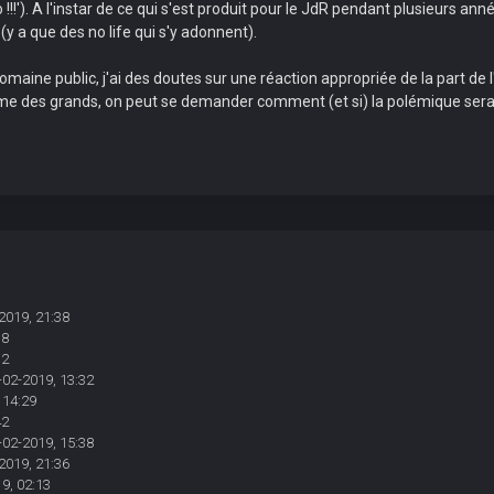
!!'). A l'instar de ce qui s'est produit pour le JdR pendant plusieurs anné
(y a que des no life qui s'y adonnent).
maine public, j'ai des doutes sur une réaction appropriée de la part de 
mme des grands, on peut se demander comment (et si) la polémique sera
2019, 21:38
38
12
-02-2019, 13:32
 14:29
42
-02-2019, 15:38
2019, 21:36
9, 02:13