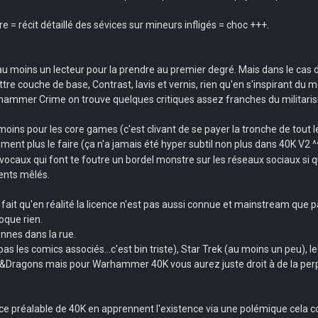
 = récit détaillé des sévices sur mineurs infligés = choc +++.
s au moins un lecteur pour la prendre au premier degré. Mais dans le cas d
tre couche de base, Contrast, lavis et vernis, rien qu'en s'inspirant d
ammer Crime on trouve quelques critiques assez franches du militarisme, 
u moins pour les core games (c'est clivant de se payer la tronche de tou
ment plus le faire (ça n'a jamais été hyper subtil non plus dans 40K V2 ^
vocaux qui font te foutre un bordel monstre sur les réseaux sociaux si q
ents mêlés.
fait qu'en réalité la licence n'est pas aussi connue et mainstream que 
oque rien.
onnes dans la rue.
s les comics associés...c'est bin triste), Star Trek (au moins un peu), 
ons&Dragons mais pour Warhammer 40K vous aurez juste droit à de la perpl
 préalable de 40K en apprennent l'existence via une polémique cela coll