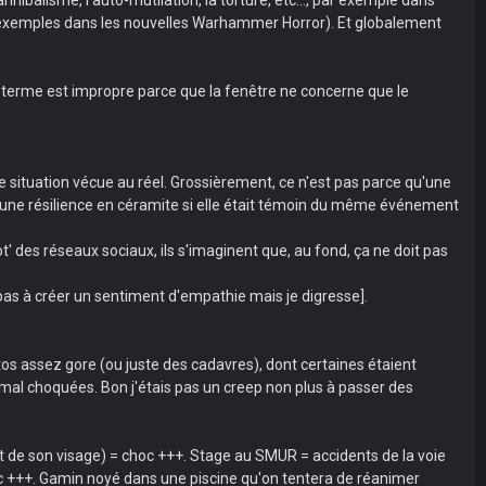
ues exemples dans les nouvelles Warhammer Horror). Et globalement
u terme est impropre parce que la fenêtre ne concerne que le
ême situation vécue au réel. Grossièrement, ce n'est pas parce qu'une
a une résilience en céramite si elle était témoin du même événement
ot' des réseaux sociaux, ils s'imaginent que, au fond, ça ne doit pas
t pas à créer un sentiment d'empathie mais je digresse].
tos assez gore (ou juste des cadavres), dont certaines étaient
mal choquées. Bon j'étais pas un creep non plus à passer des
 de son visage) = choc +++. Stage au SMUR = accidents de la voie
c +++. Gamin noyé dans une piscine qu'on tentera de réanimer