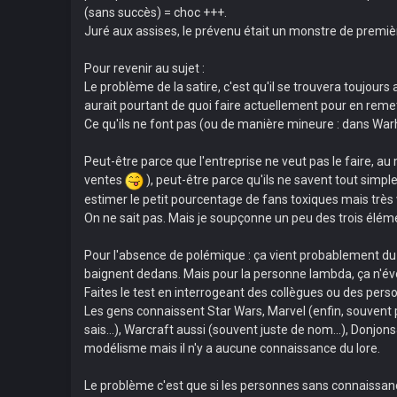
(sans succès) = choc +++.
Juré aux assises, le prévenu était un monstre de première
Pour revenir au sujet :
Le problème de la satire, c'est qu'il se trouvera toujour
aurait pourtant de quoi faire actuellement pour en remet
Ce qu'ils ne font pas (ou de manière mineure : dans Warh
Peut-être parce que l'entreprise ne veut pas le faire, a
ventes
), peut-être parce qu'ils ne savent tout simple
estimer le petit pourcentage de fans toxiques mais très 
On ne sait pas. Mais je soupçonne un peu des trois élém
Pour l'absence de polémique : ça vient probablement du 
baignent dedans. Mais pour la personne lambda, ça n'év
Faites le test en interrogeant des collègues ou des pers
Les gens connaissent Star Wars, Marvel (enfin, souvent pa
sais...), Warcraft aussi (souvent juste de nom...), Donj
modélisme mais il n'y a aucune connaissance du lore.
Le problème c'est que si les personnes sans connaissance