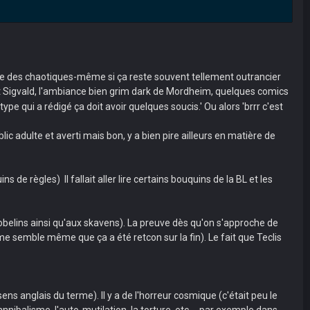
ne des chaotiques-même si ça reste souvent tellement outrancier
t Sigvald, l'ambiance bien grim dark de Mordheim, quelques comics
ype qui a rédigé ça doit avoir quelques soucis.' Ou alors 'brrr c'est
c adulte et averti mais bon, y a bien pire ailleurs en matière de
e règles) Il fallait aller lire certains bouquins de la BL et les
elins ainsi qu'aux skavens). La preuve dès qu'on s'approche de
me semble même que ça a été retcon sur la fin). Le fait que Teclis
ns anglais du terme). Il y a de l'horreur cosmique (c'était peu le
balisme, l'auto-mutilation, la torture, etc..., par exemple dans