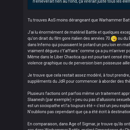
n'enlèverait rien au fond, ça virerait juste tous les él
Tu trouves AoS moins dérangeant que Warhammer Battle 
J'ai lu énormément de matériel Battle et quelques exce
qu'on dirait du film gore italien des années 70
ou du 
dans Inferno qui poussaient le potard un peu loin en matiè
vraiment dégueu c't'affaire.' comme ça a pu m'arriver p
Même dans le Liber Chaotica qui est pourtant censé être b
violence graphique ou de perversion bien poisseuse aille
Je trouve que cela restait assez modéré, à tout prendre, d
suppléments du JdR pour commencer à aborder des thèm
Plusieurs factions ont parfois même un traitement appr
Slaanesh (par exemple) = peu ou pas d'allusions sexuelle
est un sociopathe et l'a toujours été = c'est un peu exp
N'oublions pas cependant que ça a été écrit à destinatio
En comparaison, dans Age of Sigmar, je trouve qu'ils ont 
cas dans Warhammer Battle, malgré l'importance du Chaos