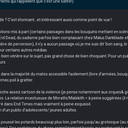
éments qui rappellent que c'est une satire!).
? C'est étonnant...et intéressant aussi comme point de vue !
ptions mis à part (certains passages dans les bouquins mettant en scè
Evil Dead, du sadisme parfois bien complaisant chez Malus Darkblade e
re de perversion), il n'y a aucun passage où je me suis dit 'bon sang, le t
our certains autres médias.
ien vénère sur le sujet, pas grand chose de bien choquant. Pour un publi
urs.
ans la majorité du matos accessible facilement (livre d'armées, bouquins d
es poil à gratter.
oche assez cartoon de la violence (je pense notamment aux orques& gob
s. La relation incestueuse de Morathi/Malekith = à peine suggérées (il 
loré dans End Times mais vraiment à peine esquissé.
n d'un public d'adolescents/ jeunes adultes.
poussé les potards beaucoup plus loin, parfois jusqu'au grotesque (au se
). Des sectateurs du chaos complètement barrés qui pratiquent le canni