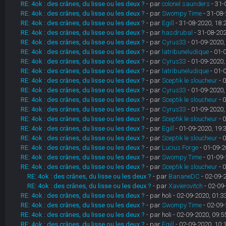
RE: 4ok : des crânes, du lisse ou les deux ?
- par
colonel saunders
- 31-
RE: 4ok : des crânes, du lisse ou les deux ?
- par
Swompy Time
- 31-08-
RE: 4ok : des crânes, du lisse ou les deux ?
- par
Egill
- 31-08-2020, 18:
RE: 4ok : des crânes, du lisse ou les deux ?
- par
hasdrubal
- 31-08-202
RE: 4ok : des crânes, du lisse ou les deux ?
- par
Cyrus33
- 01-09-2020,
RE: 4ok : des crânes, du lisse ou les deux ?
- par
latribuneludique
- 01-
RE: 4ok : des crânes, du lisse ou les deux ?
- par
Cyrus33
- 01-09-2020,
RE: 4ok : des crânes, du lisse ou les deux ?
- par
latribuneludique
- 01-
RE: 4ok : des crânes, du lisse ou les deux ?
- par
Sceptik le sloucheur
- 
RE: 4ok : des crânes, du lisse ou les deux ?
- par
Cyrus33
- 01-09-2020,
RE: 4ok : des crânes, du lisse ou les deux ?
- par
Sceptik le sloucheur
- 
RE: 4ok : des crânes, du lisse ou les deux ?
- par
Cyrus33
- 01-09-2020,
RE: 4ok : des crânes, du lisse ou les deux ?
- par
Sceptik le sloucheur
- 
RE: 4ok : des crânes, du lisse ou les deux ?
- par
Egill
- 01-09-2020, 19:
RE: 4ok : des crânes, du lisse ou les deux ?
- par
Sceptik le sloucheur
- 
RE: 4ok : des crânes, du lisse ou les deux ?
- par
Lucius Forge
- 01-09-2
RE: 4ok : des crânes, du lisse ou les deux ?
- par
Swompy Time
- 01-09-
RE: 4ok : des crânes, du lisse ou les deux ?
- par
Sceptik le sloucheur
- 
RE: 4ok : des crânes, du lisse ou les deux ?
- par
BananeDC
- 02-09-
RE: 4ok : des crânes, du lisse ou les deux ?
- par
Xavierovitch
- 02-09
RE: 4ok : des crânes, du lisse ou les deux ?
- par holi - 02-09-2020, 01:3
RE: 4ok : des crânes, du lisse ou les deux ?
- par
Swompy Time
- 02-09-
RE: 4ok : des crânes, du lisse ou les deux ?
- par holi - 02-09-2020, 09:5
RE: 4ok : des crânes, du lisse ou les deux ?
- par
Egill
- 02-09-2020, 10: