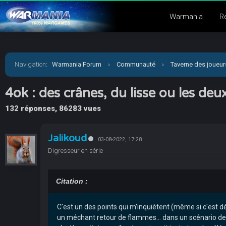
Warmania
R
Navigation
:
Warmania Forum
›
Communauté
›
Taverne des joueur
4ok : des crânes, du lisse ou les deu
132 réponses, 86283 vues
Jalikoud
03-08-2022, 17:28
Digresseur en série
Citation :
C'est un des points qui m'inquiètent (même si c'est dé
un méchant retour de flammes... dans un scénario de 