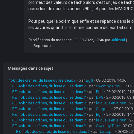
promeut des valeurs de facho alors c'est un jeu de facho !
pas si loin de nous les années 90...) et pour les MMORPG 
Pour peu que la polémique enfle et se répande dans le do
les bavures quand ils font une connerie de leur fait co
(Modification du message : 03-08-2022, 17:46 par
Jalikoud
.)
Répondre
Messages dans ce sujet
4ok : des crânes, du lisse ou les deux ?
- par
Egill
- 08-02-2019, 14:36
RE: 4ok : des crânes, du lisse ou les deux ?
- par
Swompy Time
- 12-02-
RE: 4ok : des crânes, du lisse ou les deux ?
- par
Egill
- 26-02-2019, 21:
RE: 4ok : des crânes, du lisse ou les deux ?
- par
DV8
- 27-02-2019, 08:
RE: 4ok : des crânes, du lisse ou les deux ?
- par
la queue en airain
- 27
RE: 4ok : des crânes, du lisse ou les deux ?
- par
Slagash
- 27-02-2019,
RE: 4ok : des crânes, du lisse ou les deux ?
- par
Egill
- 27-02-2019, 14:
RE: 4ok : des crânes, du lisse ou les deux ?
- par
la queue en airain
- 27
RE: 4ok : des crânes, du lisse ou les deux ?
- par
Swompy Time
- 02-03-
RE: 4ok : des crânes, du lisse ou les deux ?
- par
Le Lapin
- 03-03-201