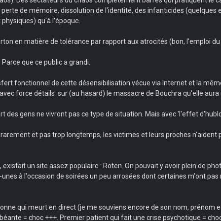
 : perte de mémoire, dissolution de l'identité, des infanticides (quelq
 physiques) qu'à l'époque.
rton en matière de tolérance par rapport aux atrocités (bon, l'emploi d
. Parce que ce public a grandi.
ansfert fonctionnel de cette désensibilisation vécue via Internet et la m
avec force détails sur (au hasard) le massacre de Bouchra qu'elle aur
t des gens ne vivront pas ce type de situation. Mais avec 'l'effet d'hubl
en rarement et pas trop longtemps, les victimes et leurs proches n'aiden
existait un site assez populaire : Roten. On pouvait y avoir plein de pho
unes à l'occasion de soirées un peu arrosées dont certaines m'ont pas 
onne qui meurt en direct (je me souviens encore de son nom, prénom et
ante = choc +++. Premier patient qui fait une crise psychotique = cho