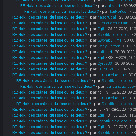
RE: 4ok : des crânes, du lisse ou les deux ?
- par
Jalikoud
- 25-08-2
RE: 4ok : des crânes, du lisse ou les deux ?
- par
TenNoBushi
- 2
RE: 4ok : des crânes, du lisse ou les deux ?
- par
hasdrubal
- 25-08-202
RE: 4ok : des crânes, du lisse ou les deux ?
- par
la queue en airain
- 25
RE: 4ok : des crânes, du lisse ou les deux ?
- par
Egill
- 25-08-2020, 14:
RE: 4ok : des crânes, du lisse ou les deux ?
- par
Sceptik le sloucheur
- 
RE: 4ok : des crânes, du lisse ou les deux ?
- par
Swompy Time
- 30-08-
RE: 4ok : des crânes, du lisse ou les deux ?
- par
Papy Harzen
- 30-08-
RE: 4ok : des crânes, du lisse ou les deux ?
- par
Jalikoud
- 30-08-2020,
RE: 4ok : des crânes, du lisse ou les deux ?
- par
Egill
- 30-08-2020, 20:
RE: 4ok : des crânes, du lisse ou les deux ?
- par
Cyrus33
- 30-08-2020,
RE: 4ok : des crânes, du lisse ou les deux ?
- par
Le Caillou
- 30-08-2020
RE: 4ok : des crânes, du lisse ou les deux ?
- par
latribuneludique
- 30-
RE: 4ok : des crânes, du lisse ou les deux ?
- par
Sceptik le sloucheur
RE: 4ok : des crânes, du lisse ou les deux ?
- par
latribuneludique
-
RE: 4ok : des crânes, du lisse ou les deux ?
- par holi - 31-08-2020, 09:2
RE: 4ok : des crânes, du lisse ou les deux ?
- par
latribuneludique
- 31-
RE: 4ok : des crânes, du lisse ou les deux ?
- par
Sceptik le sloucheur
RE: 4ok : des crânes, du lisse ou les deux ?
- par holi - 31-08-2020, 10:2
RE: 4ok : des crânes, du lisse ou les deux ?
- par
Egill
- 31-08-2020, 11:
RE: 4ok : des crânes, du lisse ou les deux ?
- par
Sceptik le sloucheur
- 
RE: 4ok : des crânes, du lisse ou les deux ?
- par
Egill
- 31-08-2020, 12:
RE: 4ok : des crânes, du lisse ou les deux ?
- par
Sceptik le sloucheur
- 