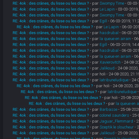
RE: 4ok : des crânes, du lisse ou les deux ?
- par
Swompy Time
- 03-03-
RE: 4ok : des crânes, du lisse ou les deux ?
- par
Le Lapin
- 03-03-2019,
RE: 4ok : des crânes, du lisse ou les deux ?
- par
Swompy Time
- 03-03-
RE: 4ok : des crânes, du lisse ou les deux ?
- par
Egill
- 06-03-2019, 11:
RE: 4ok : des crânes, du lisse ou les deux ?
- par
Le Lapin
- 06-03-201
RE: 4ok : des crânes, du lisse ou les deux ?
- par
hasdrubal
- 06-03-201
RE: 4ok : des crânes, du lisse ou les deux ?
- par
la queue en airain
- 06
RE: 4ok : des crânes, du lisse ou les deux ?
- par
Egill
- 06-03-2019, 14:
RE: 4ok : des crânes, du lisse ou les deux ?
- par
hasdrubal
- 06-03-201
RE: 4ok : des crânes, du lisse ou les deux ?
- par
la queue en airain
- 06
RE: 4ok : des crânes, du lisse ou les deux ?
- par
Xavierovitch
- 24-08-20
RE: 4ok : des crânes, du lisse ou les deux ?
- par
Jalikoud
- 24-08-2020,
RE: 4ok : des crânes, du lisse ou les deux ?
- par holi - 24-08-2020, 21:1
RE: 4ok : des crânes, du lisse ou les deux ?
- par
latribuneludique
- 24-
RE: 4ok : des crânes, du lisse ou les deux ?
- par holi - 24-08-2020, 23
RE: 4ok : des crânes, du lisse ou les deux ?
- par
latribuneludique
-
RE: 4ok : des crânes, du lisse ou les deux ?
- par holi - 25-08-202
RE: 4ok : des crânes, du lisse ou les deux ?
- par
la queue en a
RE: 4ok : des crânes, du lisse ou les deux ?
- par
Barbasse
- 25-08-2020
RE: 4ok : des crânes, du lisse ou les deux ?
- par
colonel saunders
- 25-
RE: 4ok : des crânes, du lisse ou les deux ?
- par
Jaguar_Flemmard
- 2
RE: 4ok : des crânes, du lisse ou les deux ?
- par
Sceptik le sloucheur
- 
RE: 4ok : des crânes, du lisse ou les deux ?
- par
Jalikoud
- 25-08-2020,
RE: 4ok : des crânes, du lisse ou les deux ?
- par
Sceptik le sloucheur