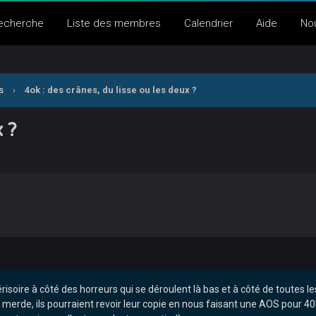
echerche
Liste des membres
Calendrier
Aide
No
s
›
4ok : des crânes, du lisse ou les deux ?
x ?
risoire à côté des horreurs qui se déroulent là bas et à côté de toutes l
merde, ils pourraient revoir leur copie en nous faisant une AOS pour 4