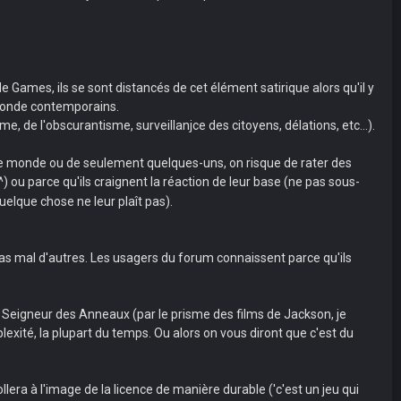
e Games, ils se sont distancés de cet élément satirique alors qu'il y
u monde contemporains.
de l'obscurantisme, surveillanjce des citoyens, délations, etc...).
t le monde ou de seulement quelques-uns, on risque de rater des
^) ou parce qu'ils craignent la réaction de leur base (ne pas sous-
uelque chose ne leur plaît pas).
pas mal d'autres. Les usagers du forum connaissent parce qu'ils
le Seigneur des Anneaux (par le prisme des films de Jackson, je
exité, la plupart du temps. Ou alors on vous diront que c'est du
era à l'image de la licence de manière durable ('c'est un jeu qui