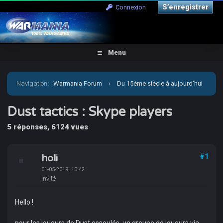
S’enregistrer
Connexion
Menu
Navigation
:
Warmania Forum
›
Du 15ème siècle à aujourd'hui
›
Moderne - Imaginaire
›
Dust tactics : Skype players
Dust tactics : Skype players
5 réponses, 6124 vues
holi
#1
01-05-2019, 10:42
Invité
Hello !