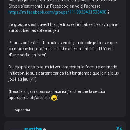
pour les joueurs de Dust esseulés, un groupe de joueurs via
Skype s'est monté sur Facebook, en voici l'adresse :
https://m.facebook.com/groups/1119839431533490
?
Le groupe s'est ouvert hier, je trouve l'initiative très sympa et
surtout bien adaptée au jeu !
Pour avoir testé la formule avec du jeu de rôle je trouve que
ça marche bien, même si c'est évidemment très différent
d'une partie en "vrai".
Du coup si des joueurs ici veulent tester la formule en mode
initiation, je suis partant car ça fait longtemps que je n'ai plus
joué au jeu (v1)
(Désolé si ça n'a pas sa place ici, j'ai cherché la section
appropriée et j'ai fini ici
)
Répondre
syntha
#2