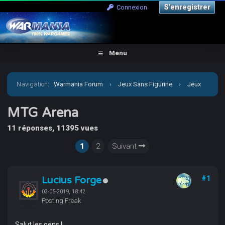
S’enregistrer
Connexion
Menu
Navigation
:
Warmania Forum
›
Jeux Sans Figurine
›
Jeux
de Cartes
›
MTG Arena
MTG Arena
11 réponses, 11395 vues
1
2
Suivant
Lucius Forge
#1
03-05-2019, 18:42
Posting Freak
Salut les gens !