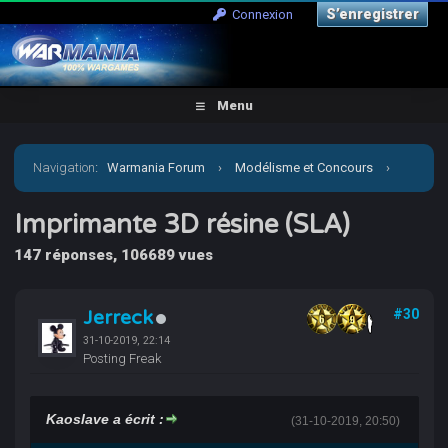
S’enregistrer
Connexion
Menu
Navigation
:
Warmania Forum
›
Modélisme et Concours
›
Aide, Tutos, Impression 3D
›
Imprimante 3D résine (SLA)
Imprimante 3D résine (SLA)
147 réponses, 106689 vues
Jerreck
#30
31-10-2019, 22:14
Posting Freak
Kaoslave a écrit :
(31-10-2019, 20:50)