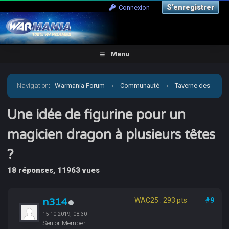
S’enregistrer
Connexion
Menu
Navigation
:
Warmania Forum
›
Communauté
›
Taverne des
joueurs
›
Une idée de figurine pour un magicien dragon à
Une idée de figurine pour un
magicien dragon à plusieurs têtes
plusieurs têtes ?
?
18 réponses, 11963 vues
n314
WAC25 : 293 pts
#9
15-10-2019, 08:30
Senior Member