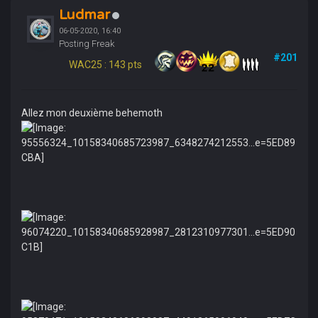
Ludmar
06-05-2020, 16:40
Posting Freak
#201
WAC25 : 143 pts
Allez mon deuxième behemoth