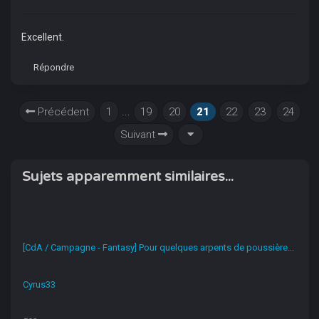
Excellent.
Répondre
Précédent
1
...
19
20
21
22
23
24
Suivant
Sujets apparemment similaires...
[CdA / Campagne - Fantasy] Pour quelques arpents de poussière...
Cyrus33