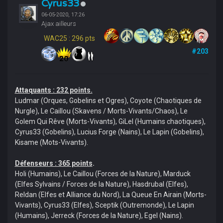
Cyrus33
06-05-2020, 17:26
Ajax ailleurs
WAC25 : 296 pts
#203
Attaquants : 232 points.
Ludmar (Orques, Gobelins et Ogres), Coyote (Chaotiques de
Nurgle), Le Caillou (Skavens / Morts-Vivants/Chaos), Le
Golem Qui Rêve (Morts-Vivants), GiLel (Humains chaotiques),
Cyrus33 (Gobelins), Lucius Forge (Nains), Le Lapin (Gobelins),
Kisame (Mots-Vivants).
Défenseurs : 365 points
.
Holi (Humains), Le Caillou (Forces de la Nature), Marduck
(Elfes Sylvains / Forces de la Nature), Hasdrubal (Elfes),
Reldan (Elfes et Alliance du Nord), La Queue En Airain (Morts-
Vivants), Cyrus33 (Elfes), Sceptik (Outremonde), Le Lapin
(Humains), Jerreck (Forces de la Nature), Egel (Nains).