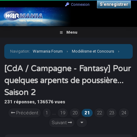
S’enregistrer
Connexion
Menu
Navigation
:
Warmania Forum
›
Modélisme et Concours
›
Concours & défis
›
[CdA / Campagne - Fantasy] Pour
[CdA / Campagne - Fantasy] Pour
quelques arpents de poussière...
quelques arpents de poussière... Saison 2
Saison 2
231 réponses, 136576 vues
Précédent
1
...
19
20
21
22
23
24
Suivant