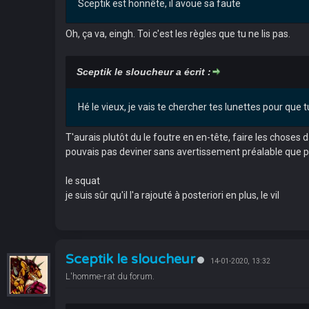
Sceptik est honnête, il avoue sa faute
Oh, ça va, eingh. Toi c'est les règles que tu ne lis pas.
Sceptik le sloucheur a écrit :
Hé le vieux, je vais te chercher tes lunettes pour que tu
T'aurais plutôt du le foutre en en-tête, faire les choses da
pouvais pas deviner sans avertissement préalable que p
le squat
je suis sûr qu'il l'a rajouté à posteriori en plus, le vil
Sceptik le sloucheur
14-01-2020, 13:32
L'homme-rat du forum.