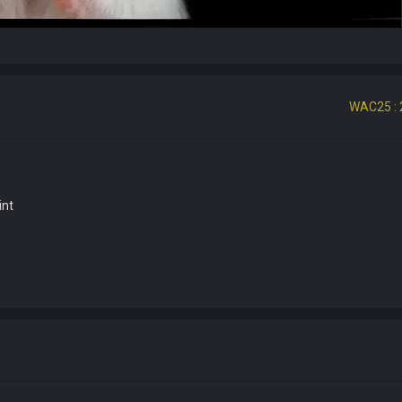
WAC25 : 
int