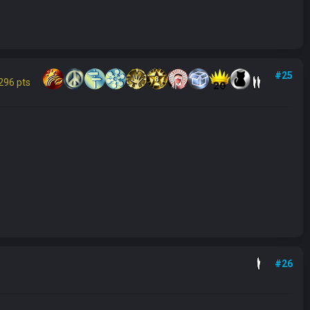
#25
296 pts
#26