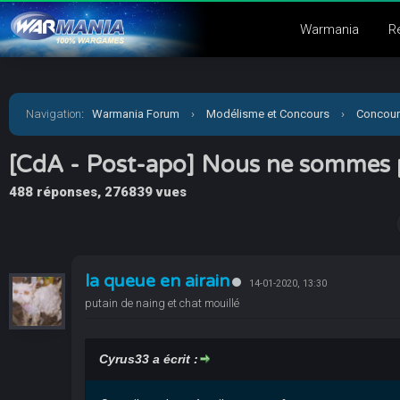
Warmania
R
Navigation
:
Warmania Forum
›
Modélisme et Concours
›
Concour
[CdA - Post-apo] Nous ne sommes p
488 réponses, 276839 vues
la queue en airain
14-01-2020, 13:30
putain de naing et chat mouillé
Cyrus33 a écrit :