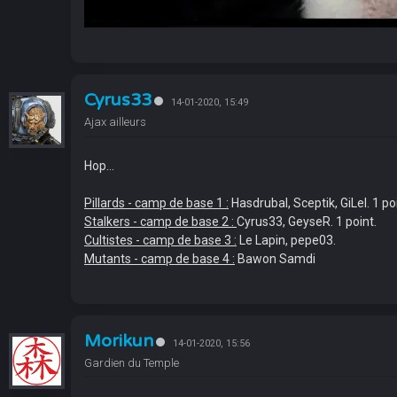
Cyrus33
14-01-2020, 15:49
Ajax ailleurs
Hop...
Pillards - camp de base 1 :
Hasdrubal, Sceptik, GiLel. 1 po
Stalkers - camp de base 2 :
Cyrus33, GeyseR. 1 point.
Cultistes - camp de base 3 :
Le Lapin, pepe03.
Mutants - camp de base 4 :
Bawon Samdi
Morikun
14-01-2020, 15:56
Gardien du Temple