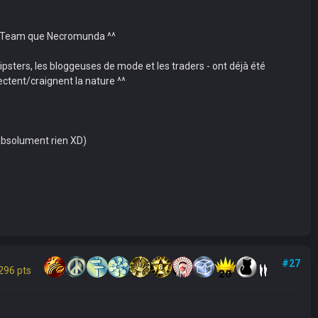
illt Team que Necromunda ^^
hipsters, les bloggeuses de mode et les traders - ont déjà été
ectent/craignent la nature ^^
 absolument rien XD)
#27
296 pts