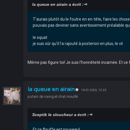
la queue en airain a écrit :
T'aurais plutôt du le foutre en en-tête, faire les choses
pouvais pas deviner sans avertissement préalable qu
le squat
je suis sûr qu'il l'a rajouté à posteriori en plus, le vil
Même pas figure toi! Je suis l'honnêteté incarnée. Et ce 
la queue en airain
14-01-2020, 13:35
putain de naing et chat mouillé
Sceptik le sloucheur a écrit :
Et ce flouffe est nouveau!