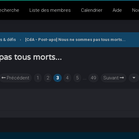
echerche
Liste des membres
Calendrier
Aide
No
s & défis
›
[CdA - Post-apo] Nous ne sommes pas tous morts...
as tous morts...
Précédent
1
2
3
4
5
...
49
Suivant