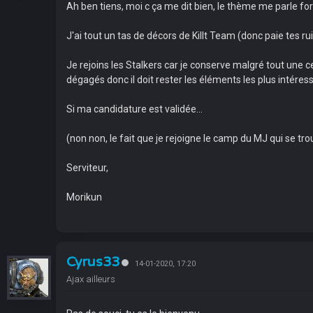
Ah ben tiens, moi c ça me dit bien, le thème me parle for
J'ai tout un tas de décors de Killt Team (donc paie tes r
Je rejoins les Stalkers car je conserve malgré tout une c
dégagés donc il doit rester les éléments les plus intéres
Si ma candidature est validée...
(non non, le fait que je rejoigne le camp du MJ qui se tr
Serviteur,
Morikun
Cyrus33
14-01-2020, 17:20
Ajax ailleurs