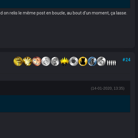
and on relis le même post en boucle, au bout d'un moment, ça lasse.
#24
(14-01-2020, 13:35)