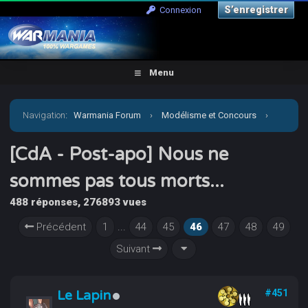
S’enregistrer
Connexion
Menu
Navigation
:
Warmania Forum
›
Modélisme et Concours
›
Concours & défis
›
[CdA - Post-apo] Nous ne sommes pas
[CdA - Post-apo] Nous ne
sommes pas tous morts...
tous morts...
488 réponses, 276893 vues
Précédent
1
...
44
45
46
47
48
49
Suivant
Le Lapin
#451