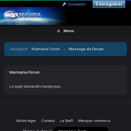
S’enregistrer
Connexion
Menu
Navigation
:
Warmania Forum
›
Message du forum
Warmania Forum
Le sujet demandé n’existe pas.
Mode léger
Contact
Le Staff
Marquer comme lu