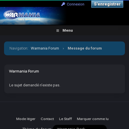
S’enregistrer
Connexion
Menu
Navigation
:
Warmania Forum
›
Message du forum
Warmania Forum
Le sujet demandé n’existe pas.
Mode léger
Contact
Le Staff
Marquer comme lu