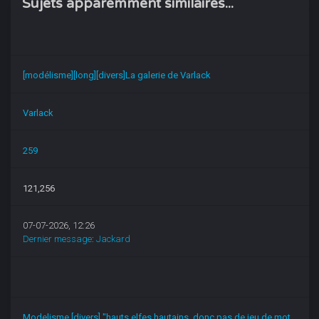
Sujets apparemment similaires...
[modélisme][long][divers]La galerie de Varlack
Varlack
259
121,256
07-07-2026, 12:26
Dernier message
:
Jackard
Modelisme [divers] "hauts elfes hautains, donc pas de jeu de mot