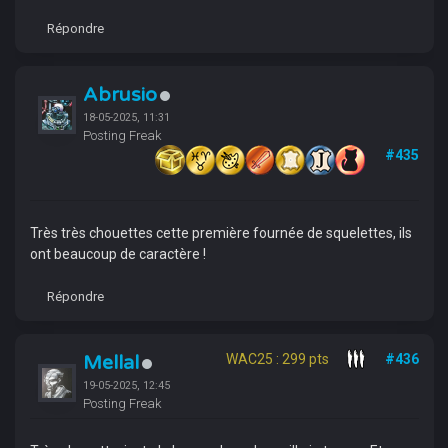
Répondre
Abrusio
18-05-2025, 11:31
Posting Freak
#435
Très très chouettes cette première fournée de squelettes, ils
ont beaucoup de caractère !
Répondre
Mellal
WAC25 : 299 pts
#436
19-05-2025, 12:45
Posting Freak