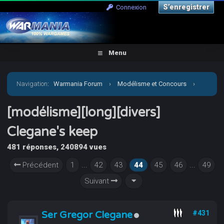
S’enregistrer
Connexion
Menu
Navigation
:
Warmania Forum
›
Modélisme et Concours
›
Galerie
›
[modélisme][long][divers] Clegane's keep
[modélisme][long][divers]
Clegane's keep
481 réponses, 240894 vues
Précédent
1
...
42
43
44
45
46
...
49
Suivant
Ser Gregor Clegane
#431