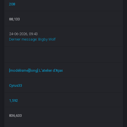
208
88,133
24-06-2026, 09:43
Dernier message
:
Bigby Wolf
[modélisme][long] L'atelier d'Ajax
Cyrus33
1,592
836,633