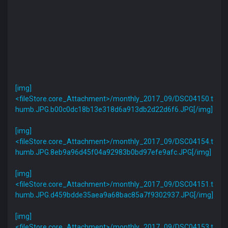
[img]
<fileStore.core_Attachment>/monthly_2017_09/DSC04150.t
humb.JPG.b00c0dc18b13e318d6a913db2d22d6f6.JPG[/img]
[img]
<fileStore.core_Attachment>/monthly_2017_09/DSC04154.t
humb.JPG.8eb9a96d45f04a92983b0bd97efe9afc.JPG[/img]
[img]
<fileStore.core_Attachment>/monthly_2017_09/DSC04151.t
humb.JPG.d459bdde35aea9a68bac85a7f9302937.JPG[/img]
[img]
<fileStore.core_Attachment>/monthly_2017_09/DSC04153.t