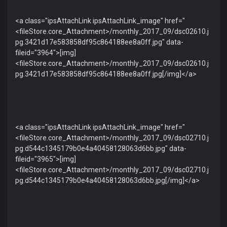
<a class="ipsAttachLink ipsAttachLink_image" href="
<fileStore.core_Attachment>/monthly_2017_09/dsc02610.j
pg.3421d17e583858df95c864188ee8a0ff.jpg" data-
fileid="3964">[img]
<fileStore.core_Attachment>/monthly_2017_09/dsc02610.j
pg.3421d17e583858df95c864188ee8a0ff.jpg[/img]</a>
<a class="ipsAttachLink ipsAttachLink_image" href="
<fileStore.core_Attachment>/monthly_2017_09/dsc02710.j
pg.d544c1345179b0e4a40458128063d6bb.jpg" data-
fileid="3965">[img]
<fileStore.core_Attachment>/monthly_2017_09/dsc02710.j
pg.d544c1345179b0e4a40458128063d6bb.jpg[/img]</a>