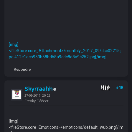
[img]
<fileStore.core_Attachment>/monthly_2017_09/dsc02215.j
pg.412e1ecb953b58bdb8a9cdc8d8a9c252.jpg[/img]
Répondre
Skyrraahh
#15
27-09-2017, 20:02
Freaky Flôôder
[img]
<fileStore.core_Emoticons>/emoticons/default_wub.png[/im