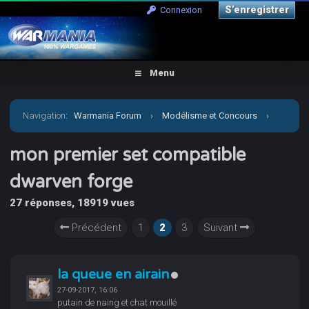
S’enregistrer
Connexion
Menu
Navigation
:
Warmania Forum
›
Modélisme et Concours
›
Galerie
›
mon premier set compatible dwarven forge
mon premier set compatible
dwarven forge
27 réponses, 18919 vues
Précédent
1
2
3
Suivant
la queue en airain
27-09-2017, 16:06
putain de naing et chat mouillé