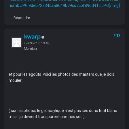
humb.JPG.9deb72a34caa8649b79cd7cbf896d41c.JPG[/img]
Répondre
kwarp
#13
27-09-2017, 19:48
Member
et pour les égoûts voici les photos des masters que je dois
mouler :
( sur les photos le gel acrylique n'est pas sec donc tout blanc
mais ça devient transparent une fois sec )