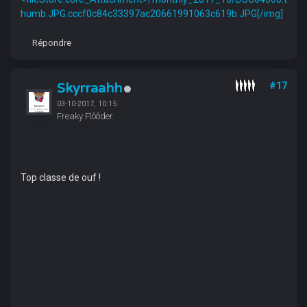
humb.JPG.cccf0c84c33397ac20661991063c619b.JPG[/img]
Répondre
Skyrraahh
#17
03-10-2017, 10:15
Freaky Flôôder
Top classe de ouf !