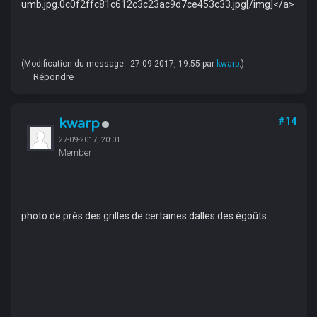
umb.jpg.0c0f2ffc81c612c3c23ac9d7ce453c33.jpg[/img]</a>
(Modification du message : 27-09-2017, 19:55 par
kwarp
.)
Répondre
kwarp
#14
27-09-2017, 20:01
Member
photo de près des grilles de certaines dalles des égoûts :