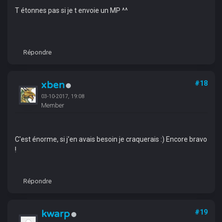
T étonnes pas si je t envoie un MP ^^
Répondre
xben
#18
03-10-2017, 19:08
Member
C'est énorme, si j'en avais besoin je craquerais :) Encore bravo
!
Répondre
kwarp
#19