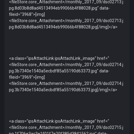
<fileStore.core_Attachment>/monthly_2017_09/dsc02713.j
pg.8d03b8d8ad4513494eb99066b4f88028.jpg" data-
fileid="3968">[img]
<fileStore.core_Attachment>/monthly_2017_09/dsc02713.j
pg.8d03b8d8ad4513494eb99066b4f88028.jpg[/img]</a>
<a class="ipsAttachLink ipsAttachLink_image" href="
<fileStore.core_Attachment>/monthly_2017_09/dsc02714.j
pg.3b7340e1540a5ecbdf85a55190d63373.jpg" data-
fileid="3969">[img]
<fileStore.core_Attachment>/monthly_2017_09/dsc02714.j
pg.3b7340e1540a5ecbdf85a55190d63373.jpg[/img]</a>
<a class="ipsAttachLink ipsAttachLink_image" href="
<fileStore.core_Attachment>/monthly_2017_09/dsc02715.j
pg.1f706e3ac3e1f01f7e20f385d3841562.jpg" data-