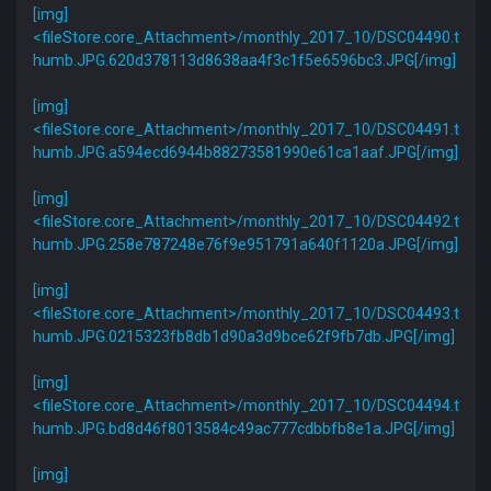
[img]
<fileStore.core_Attachment>/monthly_2017_10/DSC04490.t
humb.JPG.620d378113d8638aa4f3c1f5e6596bc3.JPG[/img]
[img]
<fileStore.core_Attachment>/monthly_2017_10/DSC04491.t
humb.JPG.a594ecd6944b88273581990e61ca1aaf.JPG[/img]
[img]
<fileStore.core_Attachment>/monthly_2017_10/DSC04492.t
humb.JPG.258e787248e76f9e951791a640f1120a.JPG[/img]
[img]
<fileStore.core_Attachment>/monthly_2017_10/DSC04493.t
humb.JPG.0215323fb8db1d90a3d9bce62f9fb7db.JPG[/img]
[img]
<fileStore.core_Attachment>/monthly_2017_10/DSC04494.t
humb.JPG.bd8d46f8013584c49ac777cdbbfb8e1a.JPG[/img]
[img]