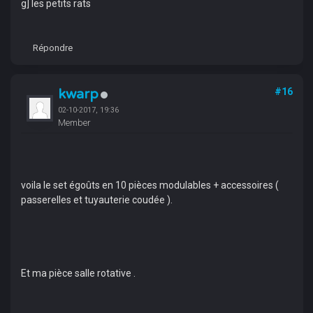
g] les petits rats
Répondre
kwarp
#16
02-10-2017, 19:36
Member
voila le set égoûts en 10 pièces modulables + accessoires (
passerelles et tuyauterie coudée ).
Et ma pièce salle rotative .