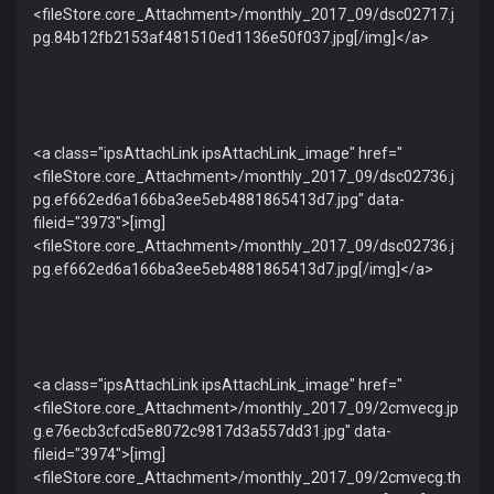
<fileStore.core_Attachment>/monthly_2017_09/dsc02717.j
pg.84b12fb2153af481510ed1136e50f037.jpg[/img]</a>
<a class="ipsAttachLink ipsAttachLink_image" href="
<fileStore.core_Attachment>/monthly_2017_09/dsc02736.j
pg.ef662ed6a166ba3ee5eb4881865413d7.jpg" data-
fileid="3973">[img]
<fileStore.core_Attachment>/monthly_2017_09/dsc02736.j
pg.ef662ed6a166ba3ee5eb4881865413d7.jpg[/img]</a>
<a class="ipsAttachLink ipsAttachLink_image" href="
<fileStore.core_Attachment>/monthly_2017_09/2cmvecg.jp
g.e76ecb3cfcd5e8072c9817d3a557dd31.jpg" data-
fileid="3974">[img]
<fileStore.core_Attachment>/monthly_2017_09/2cmvecg.th