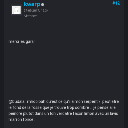
kwarp
#12
27-09-2017, 19:34
Member
merci les gars !
@budala : rhhoo bah qu'est ce qu'il a mon serpent ? peut être
le fond de la fosse que je trouve trop sombre ... je pense à le
peindre plutôt dans un ton verdâtre façon limon avec un lavis
marron foncé .