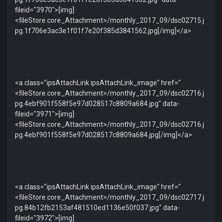
fileid="3970">[img]
<fileStore.core_Attachment>/monthly_2017_09/dsc02715.j
pg.1f706e3ac3e1f01f7e20f385d3841562.jpg[/img]</a>
<a class="ipsAttachLink ipsAttachLink_image" href="
<fileStore.core_Attachment>/monthly_2017_09/dsc02716.j
pg.4ebf901f558f5e97d028517c8809a684.jpg" data-
fileid="3971">[img]
<fileStore.core_Attachment>/monthly_2017_09/dsc02716.j
pg.4ebf901f558f5e97d028517c8809a684.jpg[/img]</a>
<a class="ipsAttachLink ipsAttachLink_image" href="
<fileStore.core_Attachment>/monthly_2017_09/dsc02717.j
pg.84b12fb2153af481510ed1136e50f037.jpg" data-
fileid="3972">[img]