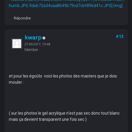
humb.JPG.9deb72a34caa8649b79cd7cbf896d41c.JPG[/img]
Répondre
kwarp
#13
27-09-2017, 19:48
Member
et pour les égoûts voici les photos des masters que je dois
mouler :
( sur les photos le gel acrylique n'est pas sec donc tout blanc
mais ça devient transparent une fois sec )