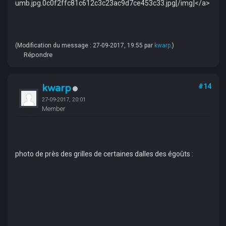
umb.jpg.0c0f2ffc81c612c3c23ac9d7ce453c33.jpg[/img]</a>
(Modification du message : 27-09-2017, 19:55 par
kwarp
.)
Répondre
kwarp
#14
27-09-2017, 20:01
Member
photo de près des grilles de certaines dalles des égoûts :