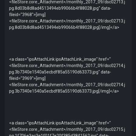
<fileStore.core_Attachment>/monthly_2017_09/dsc02713.j
pg.8d03b8d8ad4513494eb99066b4f88028.jpg" data-
fileid="3968">[img]
<fileStore.core_Attachment>/monthly_2017_09/dsc02713.j
pg.8d03b8d8ad4513494eb99066b4f88028.jpg[/img]</a>
<a class="ipsAttachLink ipsAttachLink_image" href="
<fileStore.core_Attachment>/monthly_2017_09/dsc02714.j
pg.3b7340e1540a5ecbdf85a55190d63373.jpg" data-
fileid="3969">[img]
<fileStore.core_Attachment>/monthly_2017_09/dsc02714.j
pg.3b7340e1540a5ecbdf85a55190d63373.jpg[/img]</a>
<a class="ipsAttachLink ipsAttachLink_image" href="
<fileStore.core_Attachment>/monthly_2017_09/dsc02715.j
pg.1f706e3ac3e1f01f7e20f385d3841562.jpg" data-