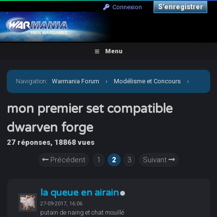
S’enregistrer
Connexion
Menu
Navigation
:
Warmania Forum
›
Modélisme et Concours
›
Galerie
›
mon premier set compatible dwarven forge
mon premier set compatible
dwarven forge
27 réponses, 18868 vues
Précédent
1
2
3
Suivant
la queue en airain
27-09-2017, 16:06
putain de naing et chat mouillé