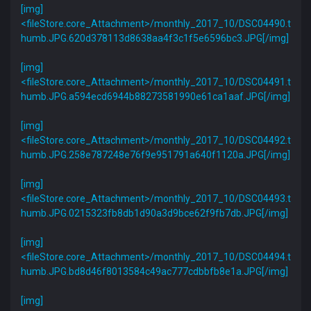
[img]
<fileStore.core_Attachment>/monthly_2017_10/DSC04490.t
humb.JPG.620d378113d8638aa4f3c1f5e6596bc3.JPG[/img]
[img]
<fileStore.core_Attachment>/monthly_2017_10/DSC04491.t
humb.JPG.a594ecd6944b88273581990e61ca1aaf.JPG[/img]
[img]
<fileStore.core_Attachment>/monthly_2017_10/DSC04492.t
humb.JPG.258e787248e76f9e951791a640f1120a.JPG[/img]
[img]
<fileStore.core_Attachment>/monthly_2017_10/DSC04493.t
humb.JPG.0215323fb8db1d90a3d9bce62f9fb7db.JPG[/img]
[img]
<fileStore.core_Attachment>/monthly_2017_10/DSC04494.t
humb.JPG.bd8d46f8013584c49ac777cdbbfb8e1a.JPG[/img]
[img]