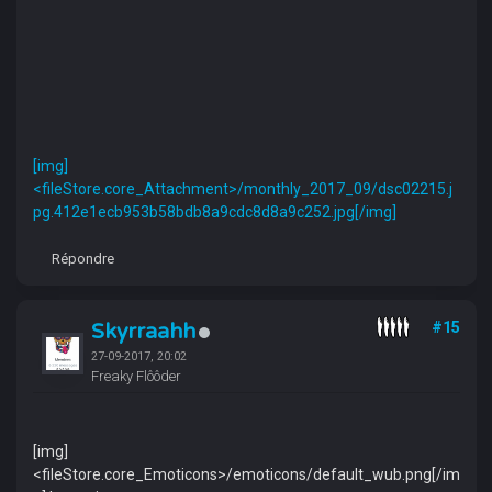
[img]
<fileStore.core_Attachment>/monthly_2017_09/dsc02215.j
pg.412e1ecb953b58bdb8a9cdc8d8a9c252.jpg[/img]
Répondre
Skyrraahh
#15
27-09-2017, 20:02
Freaky Flôôder
[img]
<fileStore.core_Emoticons>/emoticons/default_wub.png[/im