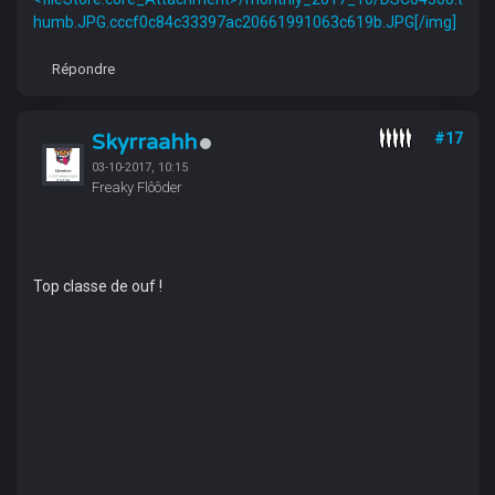
humb.JPG.cccf0c84c33397ac20661991063c619b.JPG[/img]
Répondre
Skyrraahh
#17
03-10-2017, 10:15
Freaky Flôôder
Top classe de ouf !