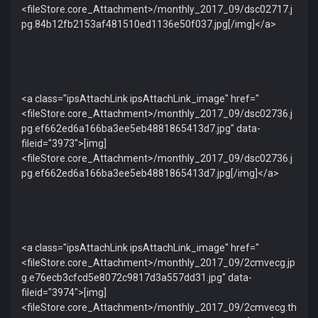
<fileStore.core_Attachment>/monthly_2017_09/dsc02717.j
pg.84b12fb2153af481510ed1136e50f037.jpg[/img]</a>
<a class="ipsAttachLink ipsAttachLink_image" href="
<fileStore.core_Attachment>/monthly_2017_09/dsc02736.j
pg.ef662ed6a166ba3ee5eb4881865413d7.jpg" data-
fileid="3973">[img]
<fileStore.core_Attachment>/monthly_2017_09/dsc02736.j
pg.ef662ed6a166ba3ee5eb4881865413d7.jpg[/img]</a>
<a class="ipsAttachLink ipsAttachLink_image" href="
<fileStore.core_Attachment>/monthly_2017_09/2cmvecg.jp
g.e76ecb3cfcd5e8072c9817d3a557dd31.jpg" data-
fileid="3974">[img]
<fileStore.core_Attachment>/monthly_2017_09/2cmvecg.th