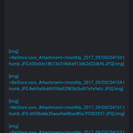
[img]
<fileStore.core_Attachment>/monthly_2017_09/DSC04150.t
humb.JPG.b00c0dc18b13e318d6a913db2d22d6f6.JPG[/img]
[img]
<fileStore.core_Attachment>/monthly_2017_09/DSC04154.t
humb.JPG.8eb9a96d45f04a92983b0bd97efe9afc.JPG[/img]
[img]
<fileStore.core_Attachment>/monthly_2017_09/DSC04151.t
humb.JPG.d459bdde35aea9a68bac85a7f9302937.JPG[/img]
[img]
<fileStore.core_Attachment>/monthly_2017_09/DSC04153.t