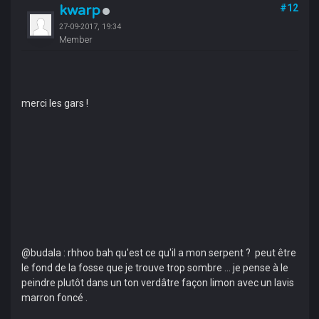
kwarp
#12
27-09-2017, 19:34
Member
merci les gars !
@budala : rhhoo bah qu'est ce qu'il a mon serpent ? peut être
le fond de la fosse que je trouve trop sombre ... je pense à le
peindre plutôt dans un ton verdâtre façon limon avec un lavis
marron foncé .