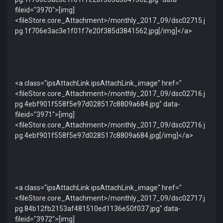
fileid="3970">[img]
<fileStore.core_Attachment>/monthly_2017_09/dsc02715.j
pg.1f706e3ac3e1f01f7e20f385d3841562.jpg[/img]</a>
<a class="ipsAttachLink ipsAttachLink_image" href="
<fileStore.core_Attachment>/monthly_2017_09/dsc02716.j
pg.4ebf901f558f5e97d028517c8809a684.jpg" data-
fileid="3971">[img]
<fileStore.core_Attachment>/monthly_2017_09/dsc02716.j
pg.4ebf901f558f5e97d028517c8809a684.jpg[/img]</a>
<a class="ipsAttachLink ipsAttachLink_image" href="
<fileStore.core_Attachment>/monthly_2017_09/dsc02717.j
pg.84b12fb2153af481510ed1136e50f037.jpg" data-
fileid="3972">[img]