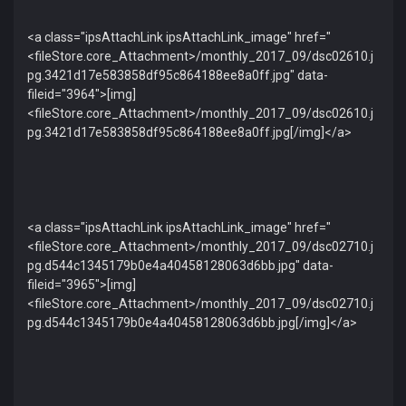
<a class="ipsAttachLink ipsAttachLink_image" href="
<fileStore.core_Attachment>/monthly_2017_09/dsc02610.j
pg.3421d17e583858df95c864188ee8a0ff.jpg" data-
fileid="3964">[img]
<fileStore.core_Attachment>/monthly_2017_09/dsc02610.j
pg.3421d17e583858df95c864188ee8a0ff.jpg[/img]</a>
<a class="ipsAttachLink ipsAttachLink_image" href="
<fileStore.core_Attachment>/monthly_2017_09/dsc02710.j
pg.d544c1345179b0e4a40458128063d6bb.jpg" data-
fileid="3965">[img]
<fileStore.core_Attachment>/monthly_2017_09/dsc02710.j
pg.d544c1345179b0e4a40458128063d6bb.jpg[/img]</a>