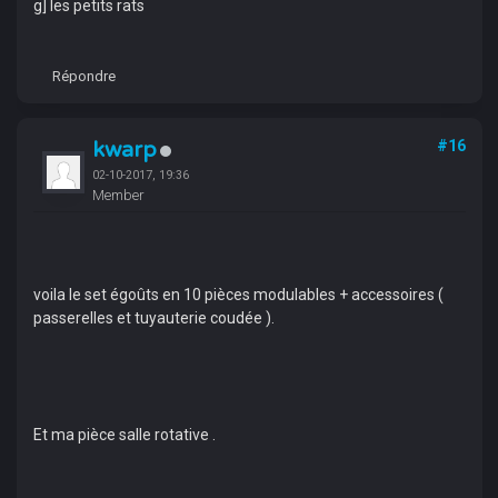
g] les petits rats
Répondre
kwarp
#16
02-10-2017, 19:36
Member
voila le set égoûts en 10 pièces modulables + accessoires (
passerelles et tuyauterie coudée ).
Et ma pièce salle rotative .