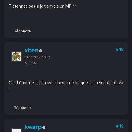
T étonnes pas si je t envoie un MP ^^
Répondre
xben
#18
03-10-2017, 19:08
Member
C'est énorme, si j'en avais besoin je craquerais :) Encore bravo
!
Répondre
kwarp
#19