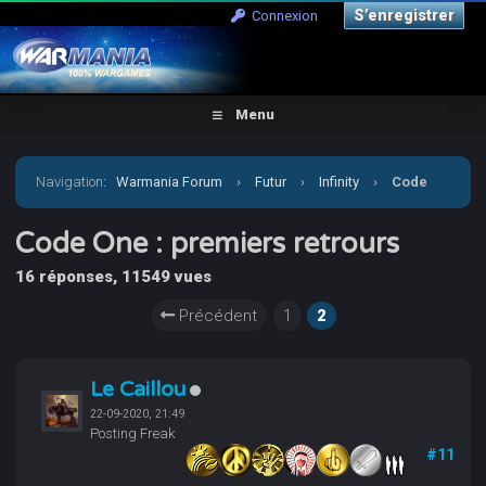
S’enregistrer
Connexion
Menu
Navigation
:
Warmania Forum
›
Futur
›
Infinity
›
Code
One : premiers retrours
Code One : premiers retrours
16 réponses, 11549 vues
Précédent
1
2
Le Caillou
22-09-2020, 21:49
Posting Freak
#11