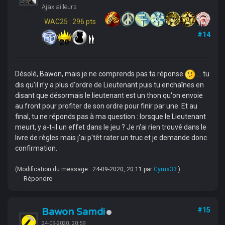
Ajax ailleurs
WAC25 : 296 pts
#14
Désolé, Bawon, mais je ne comprends pas ta réponse
... tu
dis qu'il n'y a plus d'ordre de Lieutenant puis tu enchaînes en
disant que désormais le lieutenant est un thon qu'on envoie
au front pour profiter de son ordre pour finir par une. Et au
final, tu ne réponds pas à ma question : lorsque le Lieutenant
meurt, y a-t-il un effet dans le jeu ? Je n'ai rien trouvé dans le
livre de règles mais j'ai p'têt rater un truc et je demande donc
confirmation.
(Modification du message : 24-09-2020, 20:11 par
Cyrus33
.)
Répondre
Bawon Samdi
#15
24-09-2020, 20:59