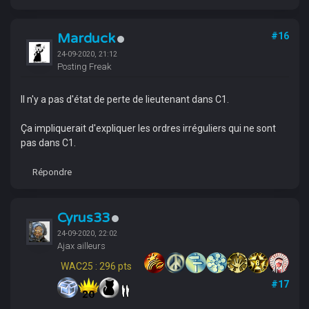
Marduck
#16
24-09-2020, 21:12
Posting Freak
Il n'y a pas d'état de perte de lieutenant dans C1.
Ça impliquerait d'expliquer les ordres irréguliers qui ne sont
pas dans C1.
Répondre
Cyrus33
24-09-2020, 22:02
Ajax ailleurs
WAC25 : 296 pts
#17