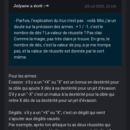
Jolyane a écrit :
(25-12-2020, 10:14)
- Parfois, l'explication du truc n'est pas .. voilà. Moi, j'ai un
doute sur la précision des armes : + 1 / -1, c'est le
nombre de dés ? La valeur de réussite ? Pas clair.
Comme la magie, pas très claire je trouve. En gros, le
nombre de dés, c'est la valeur de psy, si je me trompe
pas, et la valeur de réussite est donnée par le sort
même.
Pour les armes:
Évasion : s'il y a un "+X" ou "X" est un bonus en dextérité pour
la cible qui ajoute X dés à sa dextérité pour un jet d'évasion.
S'il y a un "-X" c'est un malus à la dextérité pour la cible qui
retire X dés de sa dextérité pour un jet d'évasion.
Dégâts : s'il y a un "+X" ou "X", c'est un dégât qui vient
s'ajouter aux dégâts causés.
Par exemple, après ton attaque tu as deux réussites qui