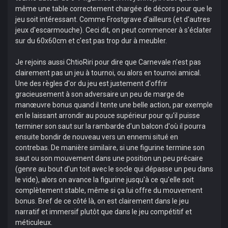
même une table correctement chargée de décors pour que le
jeu soit intéressant. Comme Frostgrave d'ailleurs (et d'autres
jeux d'escarmouche). Ceci dit, on peut commencer à s'éclater
sur du 60x60cm et c'est pas trop dur à meubler.
Je rejoins aussi ChtioRiri pour dire que Carnevale n'est pas
clairement pas un jeu à tournoi, ou alors en tournoi amical.
Une des règles d'or du jeu est justement d'offrir
gracieusement à son adversaire un peu de marge de
manœuvre bonus quand il tente une belle action, par exemple
en le laissant arrondir au pouce supérieur pour qu'il puisse
terminer son saut sur la rambarde d'un balcon d'où il pourra
ensuite bondir de nouveau vers un ennemi situé en
contrebas. De manière similaire, si une figurine termine son
saut ou son mouvement dans une position un peu précaire
(genre au bout d'un toit avec le socle qui dépasse un peu dans
le vide), alors on avance la figurine jusqu'à ce qu'elle soit
complètement stable, même si ça lui offre du mouvement
bonus. Bref de ce côté là, on est clairement dans le jeu
narratif et immersif plutôt que dans le jeu compétitif et
méticuleux.