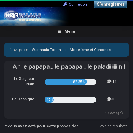
S’enregistrer
Connexion
Menu
Navigation
:
Warmania Forum
›
Modélisme et Concours
›
Concours & défis
›
[CCCP] Qui ça, moi ? KIsame, un petit
Ah le papapa... le papapa... le paladiiiiiiiin !
bourre-pif ?
Le Seigneur
14
82.35%
Nain
Le Classique
3
17.65%
17 vote(s)
* Vous avez voté pour cette proposition.
[
Voir les résultats
]