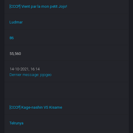
[CCCP] Vient par la mon petit Jojo!
Ludmar
86
55,560
14-10-2021, 16:14
Dernier message
:
jojogeo
[CCCP] Kage-nashin VS Kisame
Telrunya