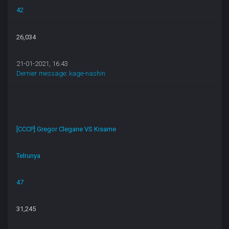
42
26,034
21-01-2021, 16:43
Dernier message
:
kage-nashin
[CCCP] Gregor Clegane VS Kisame
Telrunya
47
31,245