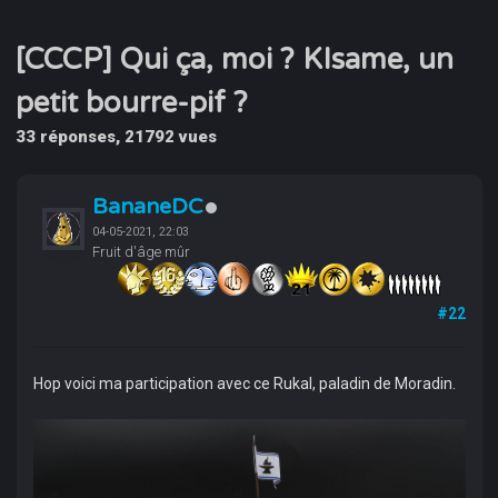
[CCCP] Qui ça, moi ? KIsame, un
petit bourre-pif ?
33 réponses, 21792 vues
BananeDC
04-05-2021, 22:03
Fruit d'âge mûr
#22
Hop voici ma participation avec ce Rukal, paladin de Moradin.