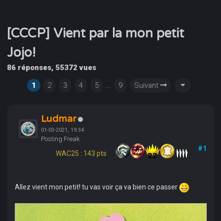
[CCCP] Vient par la mon petit
Jojo!
86 réponses, 55372 vues
1
2
3
4
5
...
9
Suivant
Ludmar
01-03-2021, 19:34
Posting Freak
#1
WAC25 : 143 pts
Allez vient mon petit! tu vas voir ça va bien ce passer