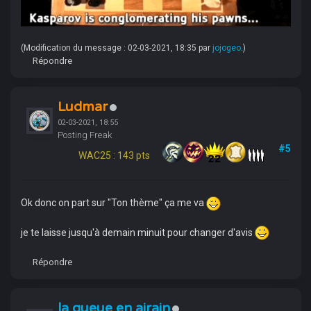
(Modification du message : 02-03-2021, 18:35 par
jojogeo
.)
Répondre
Ludmar
02-03-2021, 18:55
Posting Freak
#5
WAC25 : 143 pts
Ok donc on part sur "Ton thème" ça me va
je te laisse jusqu'à demain minuit pour changer d'avis
Répondre
la queue en airain