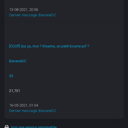
13-08-2021, 20:06
Dernier message
:
BananeDC
[CCCP] Qui ça, moi ? KIsame, un petit bourre-pif ?
BananeDC
33
21,731
16-05-2021, 01:04
Dernier message
:
BananeDC
Voir une version imprimable