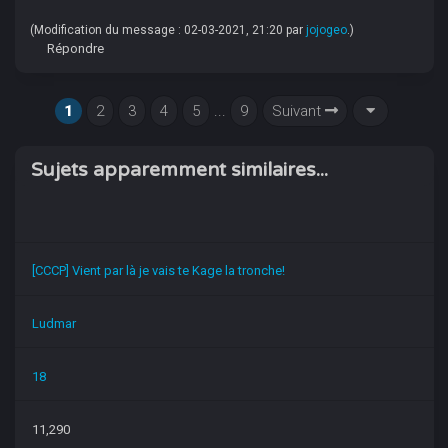
(Modification du message : 02-03-2021, 21:20 par
jojogeo
.)
Répondre
1
2
3
4
5
...
9
Suivant
Sujets apparemment similaires...
[CCCP] Vient par là je vais te Kage la tronche!
Ludmar
18
11,290