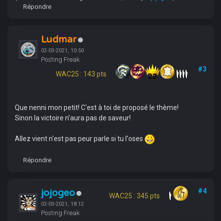
Répondre
Ludmar
02-03-2021, 10:50
Posting Freak
#3
WAC25 : 143 pts
Que nenni mon petit! C'est à toi de proposé le thème!
Sinon la victoire n'aura pas de saveur!
Allez vient n'est pas peur parle si tu l'oses
Répondre
jojogeo
#4
WAC25 : 345 pts
02-03-2021, 18:12
Posting Freak