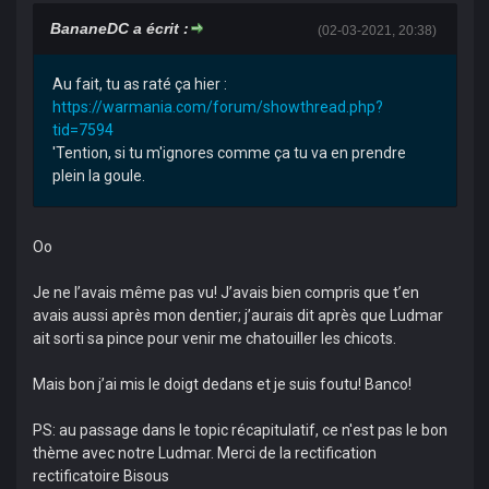
BananeDC a écrit :
(02-03-2021, 20:38)
Au fait, tu as raté ça hier :
https://warmania.com/forum/showthread.php?
tid=7594
'Tention, si tu m'ignores comme ça tu va en prendre
plein la goule.
Oo
Je ne l’avais même pas vu! J’avais bien compris que t’en
avais aussi après mon dentier; j’aurais dit après que Ludmar
ait sorti sa pince pour venir me chatouiller les chicots.
Mais bon j’ai mis le doigt dedans et je suis foutu! Banco!
PS: au passage dans le topic récapitulatif, ce n'est pas le bon
thème avec notre Ludmar. Merci de la rectification
rectificatoire Bisous