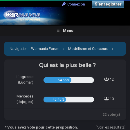
S’enregistrer
Connexion
Menu
Navigation
:
Warmania Forum
›
Modélisme et Concours
›
Concours & défis
›
[CCCP] Vient par la mon petit Jojo!
Qui est la plus belle ?
L'ogresse
12
54.55%
(Ludmar)
Mercedes
10
45.45%
(Jojogeo)
22 vote(s)
* Vous avez voté pour cette proposition.
[
Voir les résultats
]