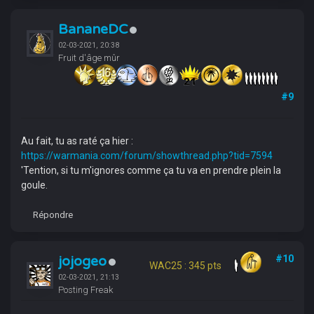
BananeDC
02-03-2021, 20:38
Fruit d'âge mûr
#9
Au fait, tu as raté ça hier :
https://warmania.com/forum/showthread.php?tid=7594
'Tention, si tu m'ignores comme ça tu va en prendre plein la
goule.
Répondre
jojogeo
#10
WAC25 : 345 pts
02-03-2021, 21:13
Posting Freak