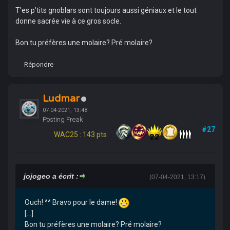
T’es p’tits gnoblars sont toujours aussi géniaux et le tout
donne sacrée vie à ce gros socle.
Bon tu préfères une molaire? Pré molaire?
Répondre
Ludmar
07-04-2021, 13:48
Posting Freak
#27
WAC25 : 143 pts
jojogeo a écrit :
(07-04-2021, 13:17)
Ouch! ^^ Bravo pour le dame!
[...]
Bon tu préfères une molaire? Pré molaire?