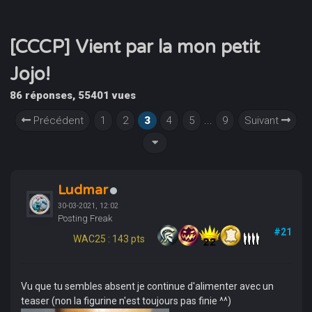
[CCCP] Vient par la mon petit
Jojo!
86 réponses, 55401 vues
Précédent
1
2
3
4
5
...
9
Suivant
Ludmar
30-03-2021, 12:02
Posting Freak
#21
WAC25 : 143 pts
Vu que tu sembles absent je continue d'alimenter avec un
teaser (non la figurine n'est toujours pas finie ^^)