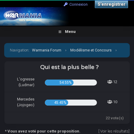
S’enregistrer
Connexion
Menu
Navigation
:
Warmania Forum
›
Modélisme et Concours
›
Concours & défis
›
[CCCP] Vient par la mon petit Jojo!
Qui est la plus belle ?
L'ogresse
12
54.55%
(Ludmar)
Mercedes
10
45.45%
(Jojogeo)
22 vote(s)
* Vous avez voté pour cette proposition.
[
Voir les résultats
]