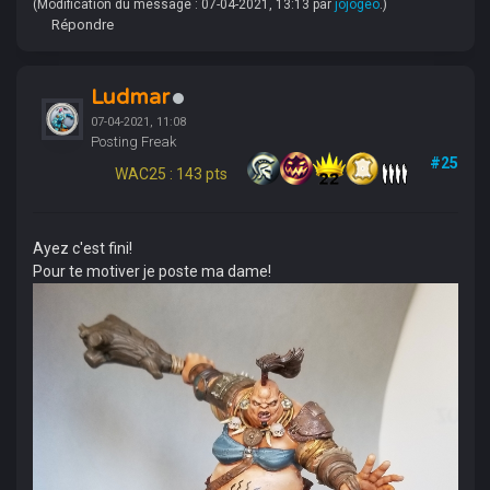
(Modification du message : 07-04-2021, 13:13 par
jojogeo
.)
Répondre
Ludmar
07-04-2021, 11:08
Posting Freak
#25
WAC25 : 143 pts
Ayez c'est fini!
Pour te motiver je poste ma dame!