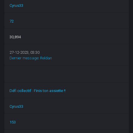
Cyrus33
72
30,894
27-12-2023, 03:30
Dernier message
:
Reldan
Défi collectif : Finis ton assiette !!
Cyrus33
153