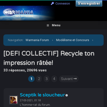
S’enregistrer
Connexion
Menu
Navigation
:
Warmania Forum
›
Modélisme et Concours
›
Concours & défis
›
[DEFI COLLECTIF] Recycle ton
[DEFI COLLECTIF] Recycle ton
impression râtée!
impression râtée!
33 réponses, 20696 vues
1
2
3
4
Suivant
Sceptik le sloucheur
27-03-2021, 01:18
L'homme-rat du forum.