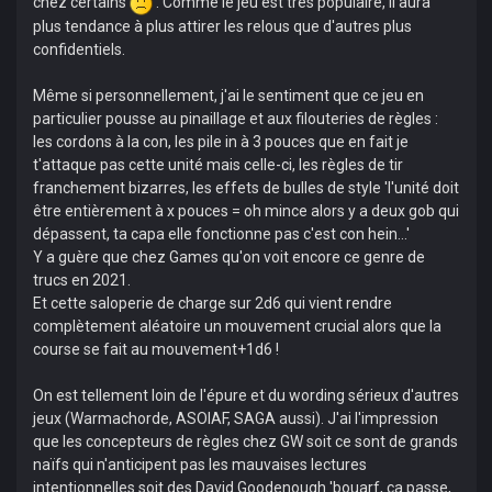
chez certains
. Comme le jeu est très populaire, il aura
plus tendance à plus attirer les relous que d'autres plus
confidentiels.
Même si personnellement, j'ai le sentiment que ce jeu en
particulier pousse au pinaillage et aux filouteries de règles :
les cordons à la con, les pile in à 3 pouces que en fait je
t'attaque pas cette unité mais celle-ci, les règles de tir
franchement bizarres, les effets de bulles de style 'l'unité doit
être entièrement à x pouces = oh mince alors y a deux gob qui
dépassent, ta capa elle fonctionne pas c'est con hein...'
Y a guère que chez Games qu'on voit encore ce genre de
trucs en 2021.
Et cette saloperie de charge sur 2d6 qui vient rendre
complètement aléatoire un mouvement crucial alors que la
course se fait au mouvement+1d6 !
On est tellement loin de l'épure et du wording sérieux d'autres
jeux (Warmachorde, ASOIAF, SAGA aussi). J'ai l'impression
que les concepteurs de règles chez GW soit ce sont de grands
naïfs qui n'anticipent pas les mauvaises lectures
intentionnelles soit des David Goodenough 'bouarf, ça passe,