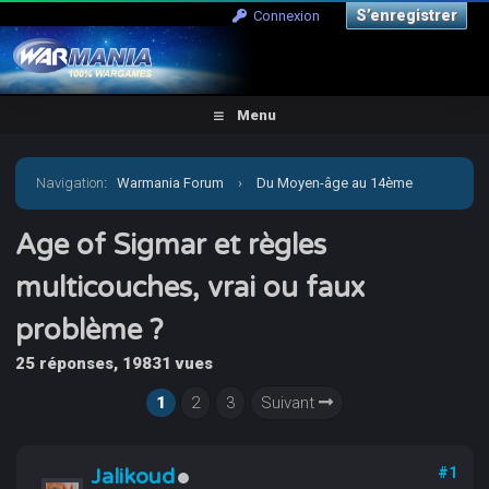
S’enregistrer
Connexion
Menu
Navigation
:
Warmania Forum
›
Du Moyen-âge au 14ème
siècle
›
Médiéval - Imaginaire
›
Age of Sigmar et Warcry
Age of Sigmar et règles
multicouches, vrai ou faux
›
Age of Sigmar et règles multicouches, vrai ou faux
problème ?
problème ?
25 réponses, 19831 vues
1
2
3
Suivant
Jalikoud
#1