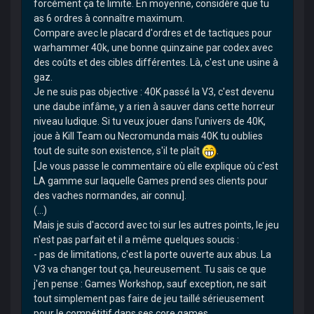
forcément ça te limite. En moyenne, considère que tu
as 6 ordres à connaître maximum.
Compare avec le placard d'ordres et de tactiques pour
warhammer 40k, une bonne quinzaine par codex avec
des coûts et des cibles différentes. Là, c'est une usine à
gaz.
Je ne suis pas objective : 40K passé la V3, c'est devenu
une daube infâme, y a rien à sauver dans cette horreur
niveau ludique. Si tu veux jouer dans l'univers de 40K,
joue à Kill Team ou Necromunda mais 40K tu oublies
tout de suite son existence, s'il te plaît
.
[Je vous passe le commentaire où elle explique où c'est
LA gamme sur laquelle Games prend ses clients pour
des vaches normandes, air connu].
(...)
Mais je suis d'accord avec toi sur les autres points, le jeu
n'est pas parfait et il a même quelques soucis :
- pas de limitations, c'est la porte ouverte aux abus. La
V3 va changer tout ça, heureusement. Tu sais ce que
j'en pense : Games Workshop, sauf exception, ne sait
tout simplement pas faire de jeu taillé sérieusement
pour le compétitif dans ses core games.