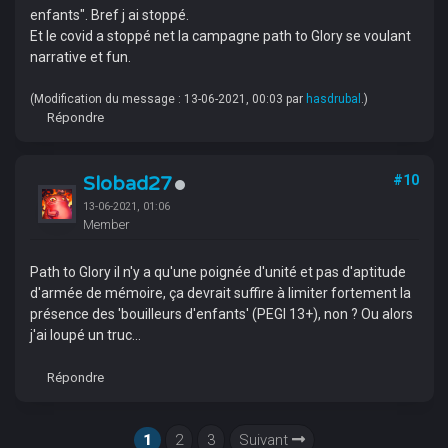
enfants". Bref j ai stoppé.
Et le covid a stoppé net la campagne path to Glory se voulant
narrative et fun.
(Modification du message : 13-06-2021, 00:03 par
hasdrubal
.)
Répondre
Slobad27
#10
13-06-2021, 01:06
Member
Path to Glory il n'y a qu'une poignée d'unité et pas d'aptitude
d'armée de mémoire, ça devrait suffire à limiter fortement la
présence des 'bouilleurs d'enfants' (PEGI 13+), non ? Ou alors
j'ai loupé un truc...
Répondre
1
2
3
Suivant