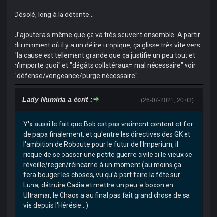
Désolé, long à la détente...
J'ajouterais même que ça va très souvent ensemble. A partir
du moment où il y a un délire utopique, ça glisse très vite vers
"la cause est tellement grande que ça justifie un peu tout et
n'importe quoi" et "dégâts collatéraux= mal nécessaire" voir
"défense/vengeance/purge nécessaire".
Lady Numiria a écrit :
(26-07-2021, 20:03)
Y'a aussi le fait que Bob est pas vraiment content et fier
de papa finalement, et qu'entre les directives des GK et
l'ambition de Roboute pour le futur de l'Imperium, il
risque de se passer une petite guerre civile si le vieux se
réveille/regen/réincarne à un moment (au moins ça
fera bouger les choses, vu qu'à part faire la fête sur
Luna, détruire Cadia et mettre un peu le boxon en
Ultramar, le Chaos a au final pas fait grand chose de sa
vie depuis l'Hérésie...)