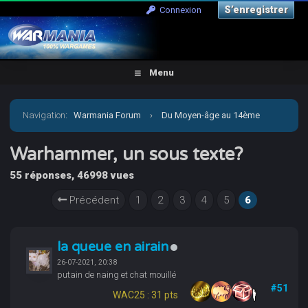
S’enregistrer
Connexion
Menu
Navigation
:
Warmania Forum
›
Du Moyen-âge au 14ème
siècle
›
Médiéval - Imaginaire
›
Age of Sigmar et Warcry
Warhammer, un sous texte?
55 réponses, 46998 vues
›
Warhammer, un sous texte?
Précédent
1
2
3
4
5
6
la queue en airain
26-07-2021, 20:38
putain de naing et chat mouillé
#51
WAC25 : 31 pts