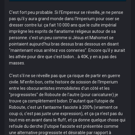
C'est fort peu probable. Si l'Empereur se réveille, je ne pense
pas qu'il y aura grand monde dans l'Imperium pour oser se
dresser contre lui: ça fait 10 000 ans que le culte impérial
imprègne les esprits de fanatisme religieux autour de sa
personne. c'est un peu comme si Jésus et Mahomet se
pointaient aujourd'hui bras dessus bras dessous en disant
"maintenant vous arrêtez vos conneries". Encore qu'il y aurait
les athée pour dire que c'est bidon... à 40K, y en a pas des
masses.
C'est s'il ne se réveille pas que ça risque de partir en guerre
civile. M'enfin bon, cette histoire de scission de l'Imperium
entre les obscurantistes immobilistes d'un côté et les
"progressistes" de Roboute de l'autre (pour caricaturer) je
trouve ça complètement bidon. D'autant que l'utopie de
Roboute, c'est un fantasme fasciste à 200% (vraiment ce
coup ci, c'est pas juste une expression), et ça ça n'est pas du
tout mis en avant dans le fluff, et ça donne quelque chose qui
refoule du derche (l'utopie fasciste est présentée comme
une alternative progressiste et désirable par rapport à