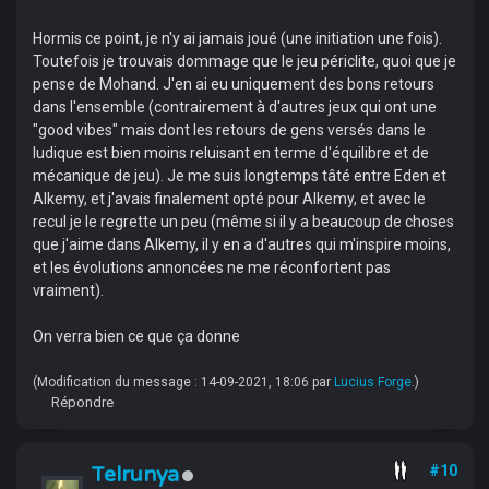
Hormis ce point, je n'y ai jamais joué (une initiation une fois).
Toutefois je trouvais dommage que le jeu périclite, quoi que je
pense de Mohand. J'en ai eu uniquement des bons retours
dans l'ensemble (contrairement à d'autres jeux qui ont une
"good vibes" mais dont les retours de gens versés dans le
ludique est bien moins reluisant en terme d'équilibre et de
mécanique de jeu). Je me suis longtemps tâté entre Eden et
Alkemy, et j'avais finalement opté pour Alkemy, et avec le
recul je le regrette un peu (même si il y a beaucoup de choses
que j'aime dans Alkemy, il y en a d'autres qui m'inspire moins,
et les évolutions annoncées ne me réconfortent pas
vraiment).
On verra bien ce que ça donne
(Modification du message : 14-09-2021, 18:06 par
Lucius Forge
.)
Répondre
Telrunya
#10