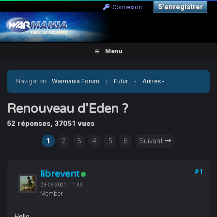
S’enregistrer
Connexion
Menu
Navigation
:
Warmania Forum
›
Futur
›
Autres -
Escarmouches
›
Renouveau d'Eden ?
Renouveau d'Eden ?
52 réponses, 37051 vues
1
2
3
4
5
6
Suivant
librevent
#1
09-09-2021, 11:39
Member
Hello,