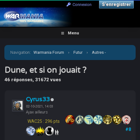
S’enregistrer
Connexion
Menu
Navigation
:
Warmania Forum
›
Futur
›
Autres -
Escarmouches
›
Dune, et si on jouait ?
Dune, et si on jouait ?
46 réponses, 31672 vues
Cyrus33
02-10-2021, 14:03
Ajax ailleurs
WAC25 : 296 pts
#8