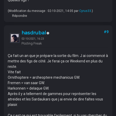
Quelles figs ?
(Modification du message : 02-10-2021, 14:05 par
Cyrus33
.)
Répondre
hasdrubal
#9
02-10-2021, 16:23
Posting Freak
Ça fait un an que je prépare la sortie du film. J ai commencé à
mettre des figs de côté. Je ferai ça ce Weekend en plus du
reste.
Vite fait
Ornithoptere = archeoptere mechanicus GW.
Fremen = van saar GW.
Harkonnen = delaque GW.
Après il y a tellement de gammes pour représenter les
atreides et les Sardaukars que j ai envie de dire faîtes vous
plaisir.
Ça c est ce qui est trouvable facilement, si tu vas chercher du