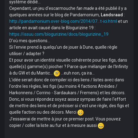
système dédié...
Cependant, un jeu d'escarmouche
fan made
a été publié il y a
quelques années sur le blog de Pandamonium,
Landsraad
:
http://pandamonium.over-blog.com/2014/07...t-ici.html
et un
article en avait causé dans le Blogurizine 19 :
https://issuu.com/blogurizine/docs/blogurizine_19
D'où mes questions...
Si l'envie prend à quelqu'un de jouer à Dune, quelle règle
utiliser / adapter ?
Et pour avoir un identité visuelle cohérente pour les figs, dans
quelle(s) gamme(s) piocher ? Parce que mélanger de l'Infinity
à du GW et du Mantic...
...euh non, ça ira...
L'idée serait donc de compiler ici des liens / listes avec dans
l'ordre les règles, les figs (au moins 4 factions Atréides /
Harkonnens / Corrino - Sardaukars / Fremens) et les décors.
Donc, si vous répondez soyez assez sympas de faire l'effort
de mettre des liens et de préciser si c'est une règle, des figs et
quelle faction ou des décors. Merci
J'essaierai de mettre à jour ce premier post. Vous pouvez
copier / coller la liste au fur et à mesure aussi