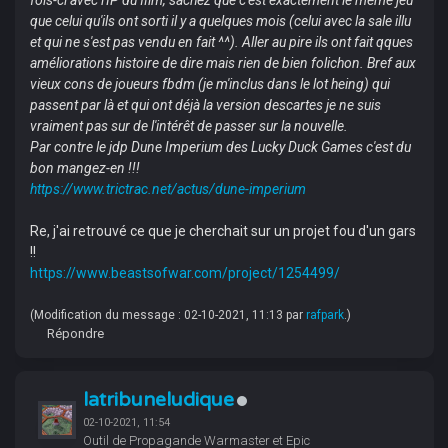
que celui qu'ils ont sorti il y a quelques mois (celui avec la sale illu
et qui ne s'est pas vendu en fait ^^). Aller au pire ils ont fait qques
améliorations histoire de dire mais rien de bien folichon. Bref aux
vieux cons de joueurs fbdm (je m'inclus dans le lot heing) qui
passent par là et qui ont déjà la version descartes je ne suis
vraiment pas sur de l'intérêt de passer sur la nouvelle.
Par contre le jdp Dune Imperium des Lucky Duck Games c'est du
bon mangez-en !!!
https://www.trictrac.net/actus/dune-imperium
Re, j'ai retrouvé ce que je cherchait sur un projet fou d'un gars
!!
https://www.beastsofwar.com/project/1254499/
(Modification du message : 02-10-2021, 11:13 par
rafpark
.)
Répondre
latribuneludique
02-10-2021, 11:54
Outil de Propagande Warmaster et Epic