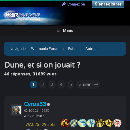
S’enregistrer
Connexion
Menu
Navigation
:
Warmania Forum
›
Futur
›
Autres -
Escarmouches
›
Dune, et si on jouait ?
Dune, et si on jouait ?
46 réponses, 31689 vues
1
2
3
4
5
Suivant
Cyrus33
02-10-2021, 09:50
Ajax ailleurs
WAC25 : 296 pts