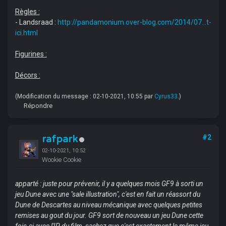
Règles :
- Landsraad :
http://pandamonium.over-blog.com/2014/07...t-
ici.html
Figurines :
Décors :
(Modification du message : 02-10-2021, 10:55 par
Cyrus33
.)
Répondre
rafpark
#2
02-10-2021, 10:52
Wookie Cookie
apparté : juste pour prévenir, il y a quelques mois GF9 à sorti un
jeu Dune avec une "sale illustration", c'est en fait un réassort du
Dune de Descartes au niveau mécanique avec quelques petites
remises au gout du jour. GF9 sort de nouveau un jeu Dune cette
fois-ci avec l'IP du film, sachez que c'est exactement le même jeu