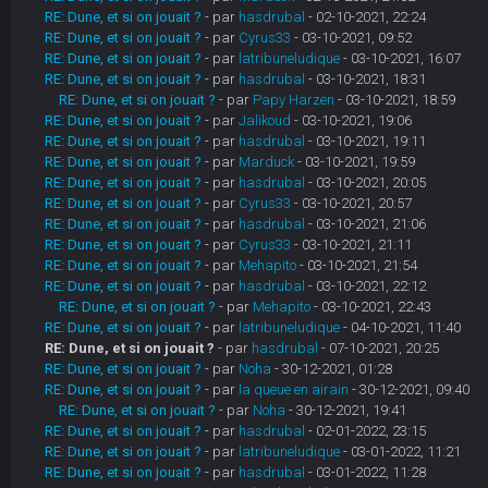
RE: Dune, et si on jouait ?
- par
hasdrubal
- 02-10-2021, 22:24
RE: Dune, et si on jouait ?
- par
Cyrus33
- 03-10-2021, 09:52
RE: Dune, et si on jouait ?
- par
latribuneludique
- 03-10-2021, 16:07
RE: Dune, et si on jouait ?
- par
hasdrubal
- 03-10-2021, 18:31
RE: Dune, et si on jouait ?
- par
Papy Harzen
- 03-10-2021, 18:59
RE: Dune, et si on jouait ?
- par
Jalikoud
- 03-10-2021, 19:06
RE: Dune, et si on jouait ?
- par
hasdrubal
- 03-10-2021, 19:11
RE: Dune, et si on jouait ?
- par
Marduck
- 03-10-2021, 19:59
RE: Dune, et si on jouait ?
- par
hasdrubal
- 03-10-2021, 20:05
RE: Dune, et si on jouait ?
- par
Cyrus33
- 03-10-2021, 20:57
RE: Dune, et si on jouait ?
- par
hasdrubal
- 03-10-2021, 21:06
RE: Dune, et si on jouait ?
- par
Cyrus33
- 03-10-2021, 21:11
RE: Dune, et si on jouait ?
- par
Mehapito
- 03-10-2021, 21:54
RE: Dune, et si on jouait ?
- par
hasdrubal
- 03-10-2021, 22:12
RE: Dune, et si on jouait ?
- par
Mehapito
- 03-10-2021, 22:43
RE: Dune, et si on jouait ?
- par
latribuneludique
- 04-10-2021, 11:40
RE: Dune, et si on jouait ?
- par
hasdrubal
- 07-10-2021, 20:25
RE: Dune, et si on jouait ?
- par
Noha
- 30-12-2021, 01:28
RE: Dune, et si on jouait ?
- par
la queue en airain
- 30-12-2021, 09:40
RE: Dune, et si on jouait ?
- par
Noha
- 30-12-2021, 19:41
RE: Dune, et si on jouait ?
- par
hasdrubal
- 02-01-2022, 23:15
RE: Dune, et si on jouait ?
- par
latribuneludique
- 03-01-2022, 11:21
RE: Dune, et si on jouait ?
- par
hasdrubal
- 03-01-2022, 11:28