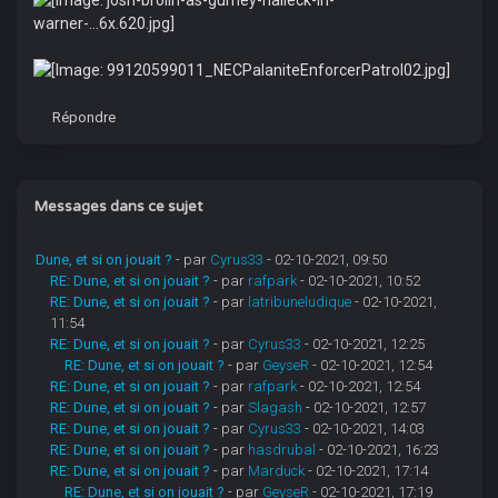
Répondre
Messages dans ce sujet
Dune, et si on jouait ?
- par
Cyrus33
- 02-10-2021, 09:50
RE: Dune, et si on jouait ?
- par
rafpark
- 02-10-2021, 10:52
RE: Dune, et si on jouait ?
- par
latribuneludique
- 02-10-2021,
11:54
RE: Dune, et si on jouait ?
- par
Cyrus33
- 02-10-2021, 12:25
RE: Dune, et si on jouait ?
- par
GeyseR
- 02-10-2021, 12:54
RE: Dune, et si on jouait ?
- par
rafpark
- 02-10-2021, 12:54
RE: Dune, et si on jouait ?
- par
Slagash
- 02-10-2021, 12:57
RE: Dune, et si on jouait ?
- par
Cyrus33
- 02-10-2021, 14:03
RE: Dune, et si on jouait ?
- par
hasdrubal
- 02-10-2021, 16:23
RE: Dune, et si on jouait ?
- par
Marduck
- 02-10-2021, 17:14
RE: Dune, et si on jouait ?
- par
GeyseR
- 02-10-2021, 17:19