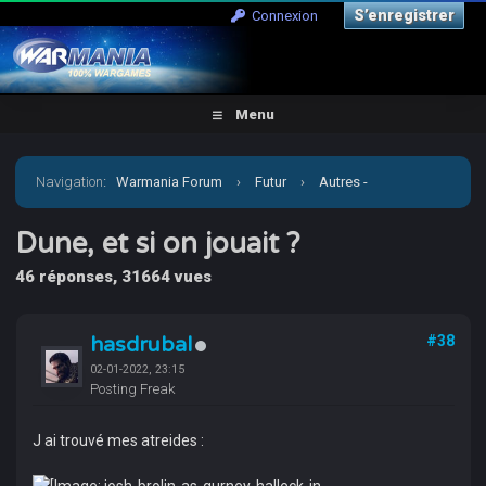
S’enregistrer
Connexion
Menu
Navigation
:
Warmania Forum
›
Futur
›
Autres -
Escarmouches
›
Dune, et si on jouait ?
Dune, et si on jouait ?
46 réponses, 31664 vues
hasdrubal
#38
02-01-2022, 23:15
Posting Freak
J ai trouvé mes atreides :