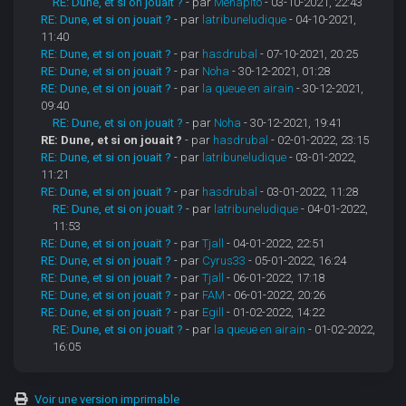
RE: Dune, et si on jouait ?
- par
Mehapito
- 03-10-2021, 22:43
RE: Dune, et si on jouait ?
- par
latribuneludique
- 04-10-2021,
11:40
RE: Dune, et si on jouait ?
- par
hasdrubal
- 07-10-2021, 20:25
RE: Dune, et si on jouait ?
- par
Noha
- 30-12-2021, 01:28
RE: Dune, et si on jouait ?
- par
la queue en airain
- 30-12-2021,
09:40
RE: Dune, et si on jouait ?
- par
Noha
- 30-12-2021, 19:41
RE: Dune, et si on jouait ?
- par
hasdrubal
- 02-01-2022, 23:15
RE: Dune, et si on jouait ?
- par
latribuneludique
- 03-01-2022,
11:21
RE: Dune, et si on jouait ?
- par
hasdrubal
- 03-01-2022, 11:28
RE: Dune, et si on jouait ?
- par
latribuneludique
- 04-01-2022,
11:53
RE: Dune, et si on jouait ?
- par
Tjall
- 04-01-2022, 22:51
RE: Dune, et si on jouait ?
- par
Cyrus33
- 05-01-2022, 16:24
RE: Dune, et si on jouait ?
- par
Tjall
- 06-01-2022, 17:18
RE: Dune, et si on jouait ?
- par
FAM
- 06-01-2022, 20:26
RE: Dune, et si on jouait ?
- par
Egill
- 01-02-2022, 14:22
RE: Dune, et si on jouait ?
- par
la queue en airain
- 01-02-2022,
16:05
Voir une version imprimable