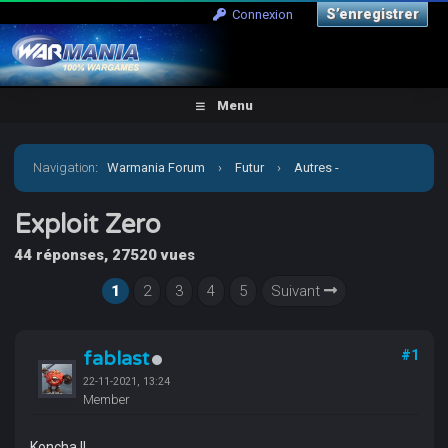
S’enregistrer
Connexion
Menu
Navigation
:
Warmania Forum
›
Futur
›
Autres -
Escarmouches
›
Exploit Zero
Exploit Zero
44 réponses, 27520 vues
1
2
3
4
5
Suivant
fablast
#1
22-11-2021, 13:24
Member
Koncha !!