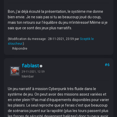
Bon, j'ai déjà écouté la présentation, le système me donne
bien envie. Je ne sais pas si tu as beaucoup joué du coup,
mais ton retours sur l'équilibre du jeu m’intéresse! Même si je
sais que ce sont des jeux plus narratifs.
(Modification du message : 28-11-2021, 23:59 par
Sceptik le
sloucheur
.)
Répondre
fablast
#6
29-11-2021, 12:59
Member
Un jeu narratif à mission Cyberpunk très fluide dans le
système de jeu. On peut avoir des missions assez variées et
en créer plein ! Pas mal d'équipements disponibles pour varier
les plaisirs. Le seul reproche que je ferais c'est que beaucoup
de scénarios jouent sur la rapidité (plus les tours passent plus
les forces de sécurité deviennent balèzes) donc tu peux avoir