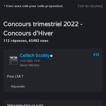
* Vous avez voté pour cette proposition.
[
Voir les résultats
]
Concours trimestriel 2022 -
Concours d'Hiver
112 réponses, 65482 vues
Celtish Scotty
#33
17-01-2022, 19:41
Senior Member
Pour L5A ?
Répondre
Messages dans ce sujet