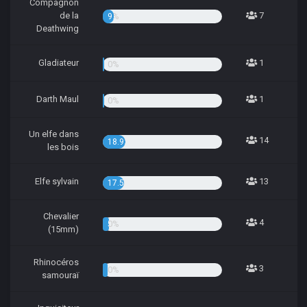
Compagnon
de la
7
9.46%
Deathwing
Gladiateur
1
1.35%
Darth Maul
1
1.35%
Un elfe dans
14
18.92%
les bois
Elfe sylvain
13
17.57%
Chevalier
4
5.41%
(15mm)
Rhinocéros
3
4.05%
samouraï