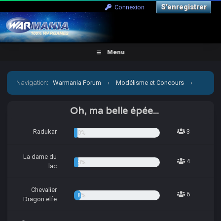
S’enregistrer
Connexion
Menu
Navigation
:
Warmania Forum
›
Modélisme et Concours
›
Concours & défis
›
Concours trimestriel 2022 - Concours
Oh, ma belle épée...
d'Hiver
Radukar
3
4.05%
La dame du
4
5.41%
lac
Chevalier
6
8.11%
Dragon elfe