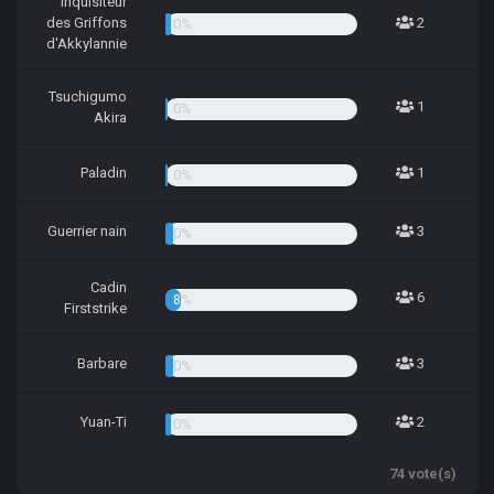
Inquisiteur
des Griffons
2
2.70%
d'Akkylannie
Tsuchigumo
1
1.35%
Akira
Paladin
1
1.35%
Guerrier nain
3
4.05%
Cadin
6
8.11%
Firststrike
Barbare
3
4.05%
Yuan-Ti
2
2.70%
74 vote(s)