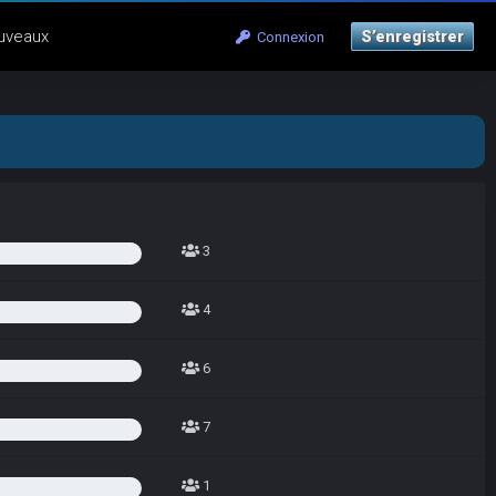
uveaux
S’enregistrer
Connexion
3
4
6
7
1