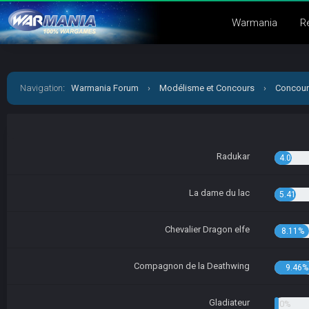
Warmania
R
Navigation
:
Warmania Forum
›
Modélisme et Concours
›
Concour
Radukar
4.05%
La dame du lac
5.41%
Chevalier Dragon elfe
8.11%
Compagnon de la Deathwing
9.46%
Gladiateur
1.35%