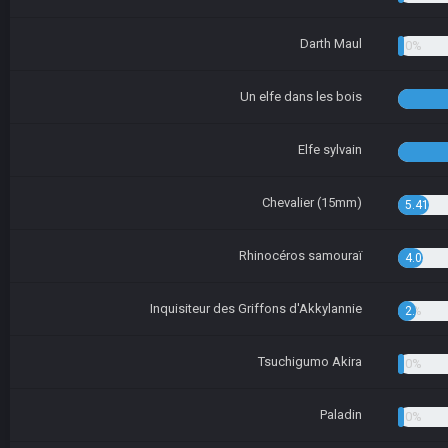
Darth Maul
1.35%
Un elfe dans les bois
Elfe sylvain
Chevalier (15mm)
5.41%
Rhinocéros samouraï
4.05%
Inquisiteur des Griffons d'Akkylannie
2.70%
Tsuchigumo Akira
1.35%
Paladin
1.35%