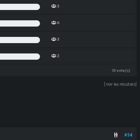
3
6
3
2
74 vote(s)
[
Voir les résultats
]
#34