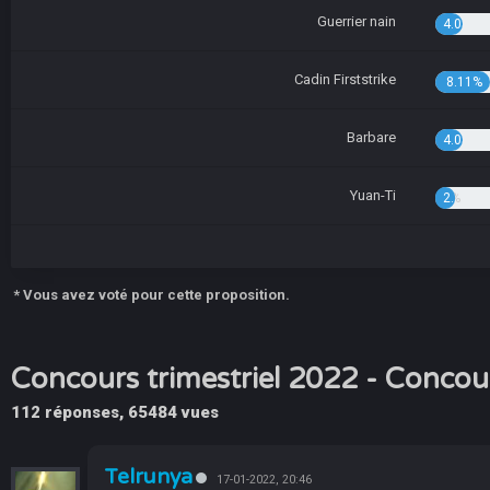
Guerrier nain
4.05%
Cadin Firststrike
8.11%
Barbare
4.05%
Yuan-Ti
2.70%
* Vous avez voté pour cette proposition.
Concours trimestriel 2022 - Concou
112 réponses, 65484 vues
Telrunya
17-01-2022, 20:46