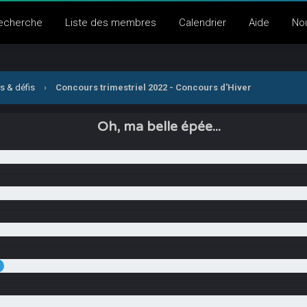
echerche
Liste des membres
Calendrier
Aide
No
s & défis
›
Concours trimestriel 2022 - Concours d'Hiver
Oh, ma belle épée...